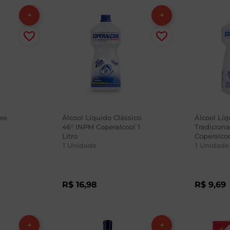
ree
Álcool Líquido Clássico
Álcool Líq
46° INPM Coperalcool 1
Tradicion
Litro
Coperalco
1
Unidade
1
Unidade
R$
16
,
98
R$
9
,
69