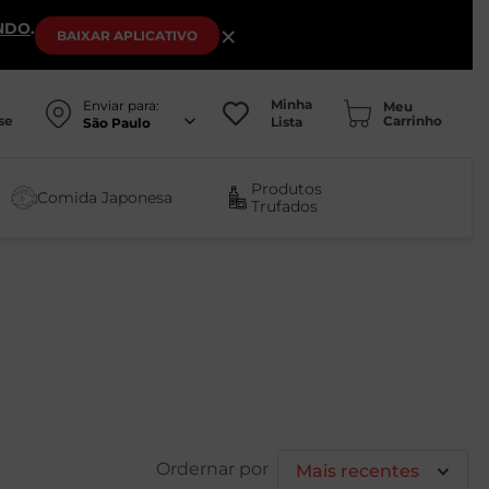
NDO
.
×
BAIXAR
APLICATIVO
Minha
Enviar para:
se
Lista
São Paulo
Produtos
Comida Japonesa
Trufados
Mais recentes