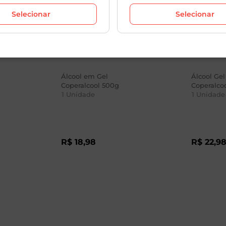
Selecionar
Selecionar
Álcool em Gel
Álcool Gel
Coperalcool 500g
Coperalco
1
Unidade
1
Unidade
R$
18
,
98
R$
22
,
9