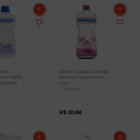
uido
Álcool Líquido Lavanda
al 46° INPM
Oriental Coperalcool 1
ol 500ml
Litro
1
Unidade
R$
20
,
98