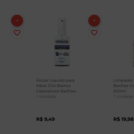
Álcool Líquido para
Limpador
Mãos Chá Branco
Bacfree C
Coperalcool Bacfree
500ml
Spray 60ml
1
Unidade
1
Unidade
R$
9
,
49
R$
19
,
98