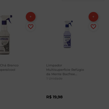
 Chá Branco
Limpador
operalcool
Multisuperficie Refúgio
da Mente Bacfree
Coperalcool 500ml
1
Unidade
R$
19
,
98