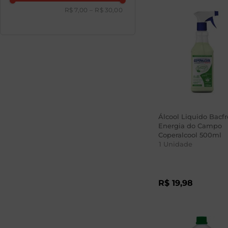
R$ 7,00
–
R$ 30,00
Álcool Liquido Bacf
Energia do Campo
Coperalcool 500ml
1
Unidade
R$
19
,
98