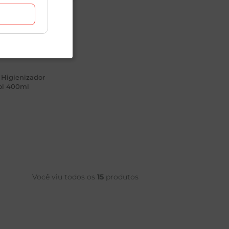
 Higienizador
ol 400ml
8
Você viu todos os
15
produtos