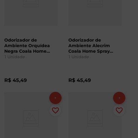
Odorizador de
Odorizador de
Ambiente Orquídea
Ambiente Alecrim
Negra Coala Home
Coala Home Spray
Spray 260ml
260ml
1
Unidade
1
Unidade
R$
45
,
49
R$
45
,
49