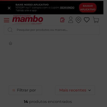
BAIXE NOSSO APLICATIVO
×
BAIXAR
10%OFF na 1ª compra com o cupom
BEMVINDO
APLICATIVO
*Válido site e app
Pesquise por produtos ou marcas...
Queijo
Iogurte
Pao
Leite
Cerveja
Filtrar
Mais recentes
14