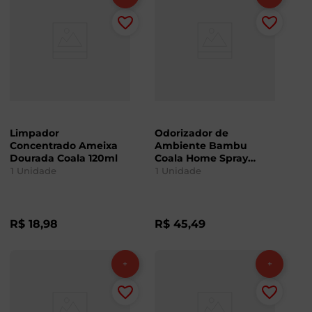
Limpador
Odorizador de
Concentrado Ameixa
Ambiente Bambu
Dourada Coala 120ml
Coala Home Spray
260ml
1
Unidade
1
Unidade
R$
18
,
98
R$
45
,
49