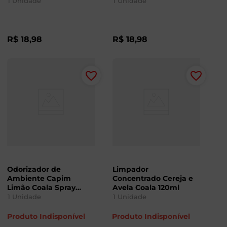
1
Unidade
1
Unidade
R$
18
,
98
R$
18
,
98
Odorizador de
Limpador
Ambiente Capim
Concentrado Cereja e
Limão Coala Spray
Avela Coala 120ml
120ml
1
Unidade
1
Unidade
Produto Indisponível
Produto Indisponível