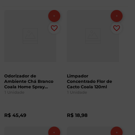
Odorizador de
Limpador
Ambiente Chá Branco
Concentrado Flor de
Coala Home Spray
Cacto Coala 120ml
260ml
1
Unidade
1
Unidade
R$
45
,
49
R$
18
,
98