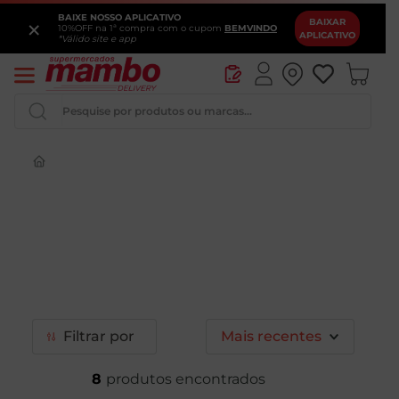
BAIXE NOSSO APLICATIVO
×
BAIXAR
10%OFF na 1ª compra com o cupom
BEMVINDO
APLICATIVO
*Válido site e app
Pesquise por produtos ou marcas...
Queijo
Iogurte
Pao
Leite
Cerveja
Filtrar
Mais recentes
8