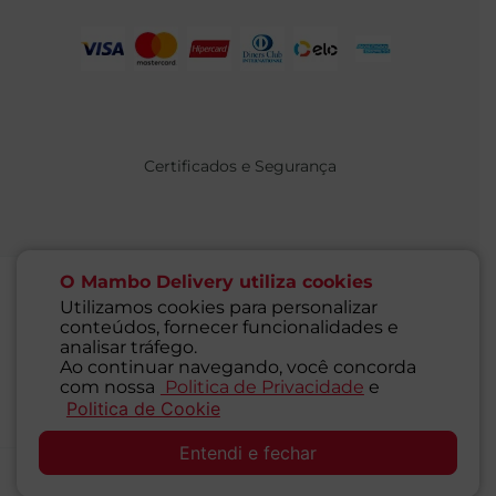
Certificados e Segurança
O Mambo Delivery utiliza cookies
Utilizamos cookies para personalizar
conteúdos, fornecer funcionalidades e
@ 2021 MAMBO - TODOS OS DIREITOS RESERVADOS
analisar tráfego.
Supermercados Mambo Ltda.
Ao continuar navegando, você concorda
CNPJ: 71.676.316/0001-46 - Inscrição Estadual: 116.827.781.117
com nossa
Politica de Privacidade
e
Endereço: Rua Guaipá, 255 - Vila Leopoldina - São Paulo - SP -
Politica de Cookie
SAC
05089-001
Entendi e fechar
Desenvolvido por: