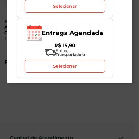
Selecionar
Refresco em Pó
Refresco em Pó
Abacaxi Sem Açúcar
Laranja Sem Açúcar
Entrega Agendada
Clight 8g
Clight 8g
1
Unidade
1
Unidade
R$
15
,
90
Entrega:
Transportadora
R$
1
,
89
R$
1
,
89
Selecionar
Central de Atendimento