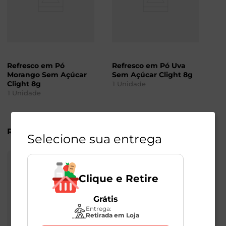
Refresco em Pó
Refresco em Pó Uva
Morango Sem Açúcar
Sem Açúcar Clight 8g
Clight 8g
1
Unidade
1
Unidade
R$
1
,
89
R$
1
,
89
Selecione sua entrega
Clique e Retire
Grátis
Entrega:
Retirada em Loja