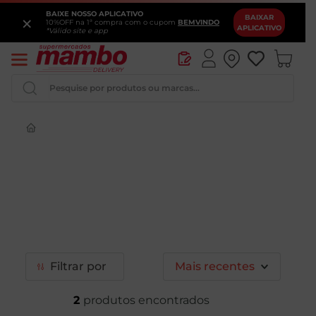
BAIXE NOSSO APLICATIVO
×
BAIXAR
10%OFF na 1ª compra com o cupom
BEMVINDO
APLICATIVO
*Válido site e app
Pesquise por produtos ou marcas...
Queijo
Iogurte
Pao
Leite
Cerveja
Filtrar
Mais recentes
2