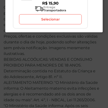
R$
15
,
90
O valor total de sua compra poderá ser alterado
Entrega:
Transportadora
por conta dos produtos de peso variável. Em caso
de indisponibilidade, o produto não será entregue
Selecionar
e, por isso, o valor correspondente não será
cobrado, podendo ser alterado para menos.
Preços, ofertas e condições exclusivas são válidas
durante o dia de hoje, podendo sofrer alterações
sem prévia notificação. Imagens meramente
ilustrativas.
BEBIDAS ALCOÓLICAS: VENDAS E CONSUMO
PROIBIDO PARA MENORES DE 18 ANOS.
Determinação contida no Estatuto da Criança e
do Adolescente, Artigo 81. nº II.
ALEITAMENTO MATERNO: "O Ministério da Saúde
informa: O Aleitamento materno evita infecções e
alergias e é recomendado até os dois anos de
idade ou mais". Art. 4º, I - NBCAL, Lei 11.265/2006.
"O Ministério da Saúde informa: Após os seis