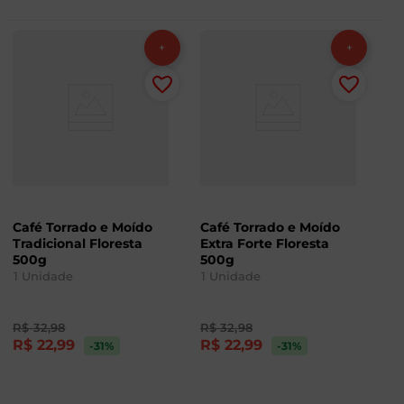
Café Torrado e Moído
Café Torrado e Moído
Tradicional Floresta
Extra Forte Floresta
500g
500g
1
Unidade
1
Unidade
R$
32
,
98
R$
32
,
98
R$
22
,
99
R$
22
,
99
-31
%
-31
%