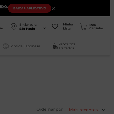
NDO
.
×
BAIXAR
APLICATIVO
Minha
Enviar para:
se
Lista
São Paulo
Produtos
Comida Japonesa
Trufados
Mais recentes