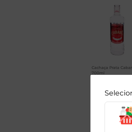
Cachaça Prata Caba
700ml
1
Unidade
Selecio
R$
49
,
98
R$
29
,
99
-40
%