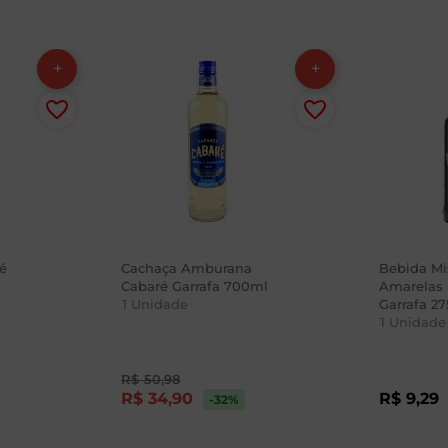
é
Cachaça Amburana
Bebida Mi
Cabaré Garrafa 700ml
Amarelas 
1
Unidade
Garrafa 2
1
Unidade
R$
50
,
98
R$
34
,
90
R$
9
,
29
-32
%