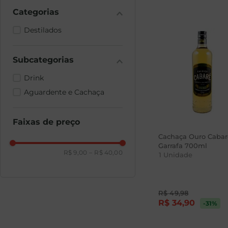
Destilados
Drink
Aguardente e Cachaça
Faixas de preço
Cachaça Ouro Cabar
Garrafa 700ml
R$ 9,00
–
R$ 40,00
1
Unidade
R$
49
,
98
R$
34
,
90
-31
%