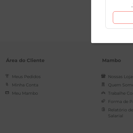
Área do Cliente
Mambo
Meus Pedidos
Nossas Loja
Minha Conta
Quem Som
Meu Mambo
Trabalhe C
Forma de 
Relatório d
Salarial