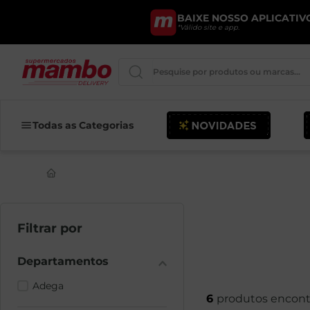
BAIXE NOSSO APLICATIVO
*Válido site e app.
Pesquise por produtos ou marcas..
Queijo
Todas as Categorias
Iogurte
Pao
Leite
Cerveja
Adega
6