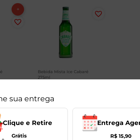
ré
Bebida Mista Ice Cabaré
275ml
1
Unidade
ne sua entrega
Produto Indisponível
Entrega Age
Clique e Retire
Grátis
R$
15
,
90