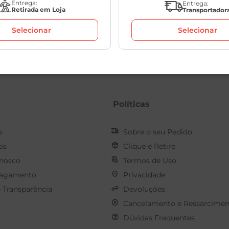
Entrega:
Entrega:
Retirada em Loja
Transportador
Selecionar
Selecionar
Políticas
s
Sobre o seu Pedido
os
Clique e Retire
onosco
Termos de Uso
Pagamento
Privacidade
e Transparência
Devoluções
Cancelamento e Ressarcimen
Dúvidas Frequentes