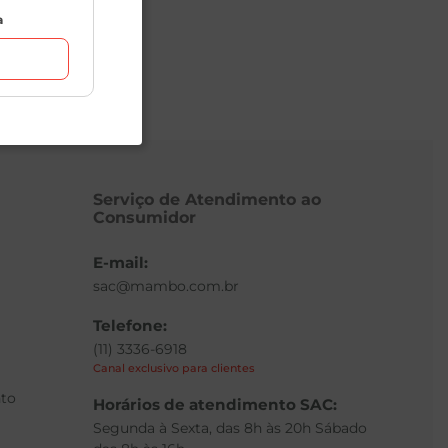
a
Serviço de Atendimento ao
Consumidor
E-mail:
sac@mambo.com.br
Telefone:
(11) 3336-6918
Canal exclusivo para clientes
to
Horários de atendimento SAC:
Segunda à Sexta, das 8h às 20h Sábado