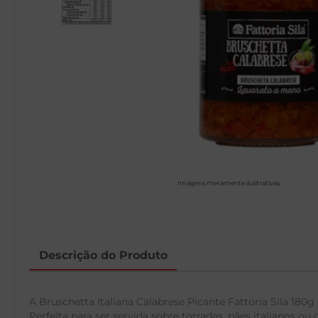
Imagens meramente ilustrativas
Descrição do Produto
A Bruschetta Italiana Calabrese Picante Fattoria Sila 180
Perfeita para ser servida sobre torradas, pães italianos