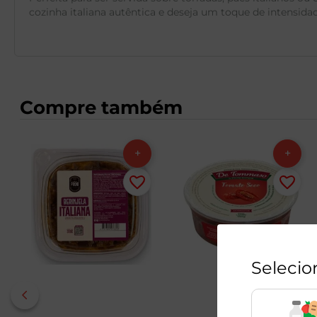
cozinha italiana autêntica e deseja um toque de intensi
Compre também
Selecio