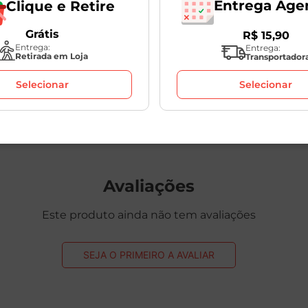
Entrega Age
Clique e Retire
Antepasto Pesto
Pasta de Aliche e
Genovês De Tommaso
Salsinha Alicella De
Grátis
R$
15
,
90
150g
Tommaso 150g
Entrega:
Entrega:
1
Unidade
1
Unidade
Retirada em Loja
Transportador
Selecionar
Selecionar
R$
35
,
98
R$
31
,
98
Avaliações
Este produto ainda não tem avaliações
SEJA O PRIMEIRO A AVALIAR