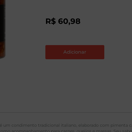
R$
60
,
98
g é um condimento tradicional italiano, elaborado com pimenta c
 ou como acompanhamento para carnes, queijos e massas. Seu sabo