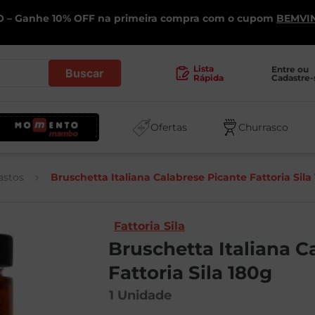
 – Ganhe 10% OFF na primeira compra com o cupom
BEMVI
.
Lista
Entre ou 
Cadastre-
Rápida
Ofertas
Churrasco
astos
Bruschetta Italiana Calabrese Picante Fattoria Sila
Fattoria Sila
Bruschetta Italiana C
Fattoria Sila 180g
1
Unidade