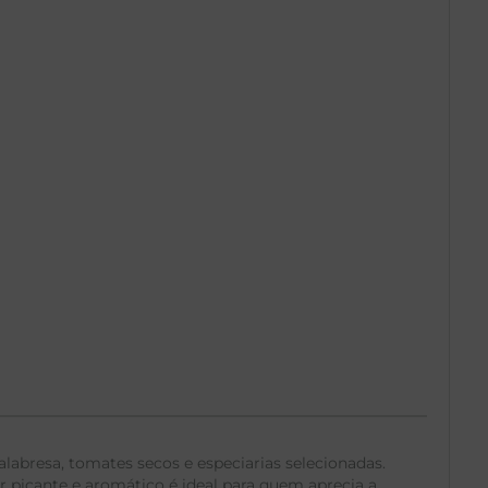
alabresa, tomates secos e especiarias selecionadas.
r picante e aromático é ideal para quem aprecia a