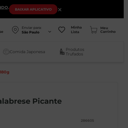
NDO
.
×
BAIXAR
APLICATIVO
Minha
Enviar para:
se
Lista
São Paulo
Produtos
Comida Japonesa
Trufados
 180g
alabrese Picante
286605