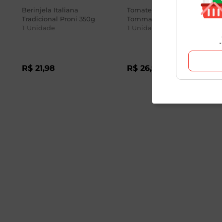
Berinjela Italiana
Tomate Seco De
Tradicional Proni 350g
Tommaso 150g
1
Unidade
1
Unidade
R$
21
,
98
R$
26
,
98