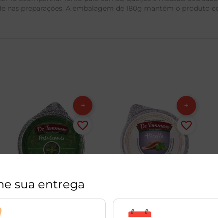
dade nas preparações. A embalagem de 180g mantém o produto co
ne sua entrega