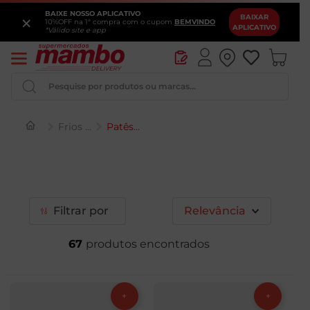
BAIXE NOSSO APLICATIVO
×
BAIXAR
10%OFF na 1ª compra com o cupom
BEMVINDO
APLICATIVO
*Válido site e app
Pesquise por produtos ou marcas...
Frios e Laticínios
Patês e Conservas
Queijo
Iogurte
Pao
Filtrar
Relevância
Leite
67
Cerveja