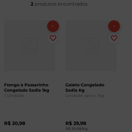
2
Frango à Passarinho
Galeto Congelado
Congelado Sadia 1kg
Sadia Kg
1
Unidade
Unidade: aprox.
1
kg
R$
20
,
98
R$
29
,
98
R$
29
,
98
/Kg