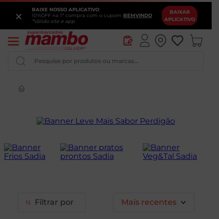
BAIXE NOSSO APLICATIVO
×
BAIXAR
10%OFF na 1ª compra com o cupom
BEMVINDO
APLICATIVO
*Válido site e app
Pesquise por produtos ou marcas...
Iogurte
Queijo
Pao
Leite
Chocolate
Filtrar
Mais recentes