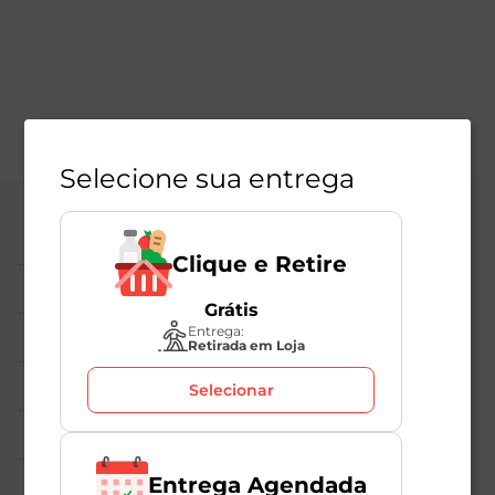
Selecione sua entrega
Central de Atendimento
Clique e Retire
Institucional
Grátis
Entrega:
Políticas Mambo
Retirada em Loja
Atedimento ao Consumidor
Selecionar
Nossas Redes
Entrega Agendada