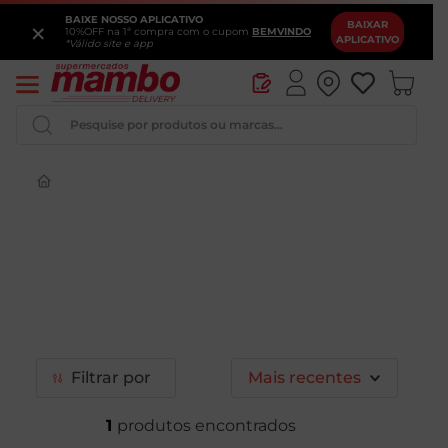
BAIXE NOSSO APLICATIVO
×
BAIXAR
10%OFF na 1ª compra com o cupom
BEMVINDO
APLICATIVO
*Válido site e app
Pesquise por produtos ou marcas...
Iogurte
Queijo
Pao
Leite
Chocolate
Filtrar
Mais recentes
1