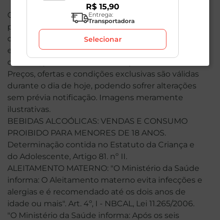
R$
15
,
90
O valor total de sua compra poderá ser alterado
Entrega:
Transportadora
por conta dos produtos de peso variável. Em caso
de indisponibilidade, o produto não será entregue
Selecionar
e, por isso, o valor correspondente não será
cobrado, podendo ser alterado para menos.
Preços, ofertas e condições exclusivas são válidas
durante o dia de hoje, podendo sofrer alterações
sem prévia notificação. Imagens meramente
ilustrativas.
BEBIDAS ALCOÓLICAS: VENDAS E CONSUMO
PROIBIDO PARA MENORES DE 18 ANOS.
Determinação contida no Estatuto da Criança e
do Adolescente, Artigo 81. nº II.
ALEITAMENTO MATERNO: "O Ministério da Saúde
informa: O Aleitamento materno evita infecções e
alergias e é recomendado até os dois anos de
idade ou mais". Art. 4º, I - NBCAL, Lei 11.265/2006.
"O Ministério da Saúde informa: Após os seis