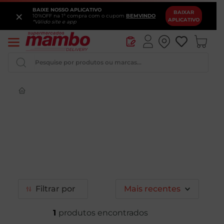
BAIXE NOSSO APLICATIVO
×
BAIXAR
10%OFF na 1ª compra com o cupom
BEMVINDO
APLICATIVO
*Válido site e app
Pesquise por produtos ou marcas...
Queijo
Iogurte
Pao
Leite
Cerveja
Filtrar
Mais recentes
1