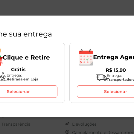
ne sua entrega
Entrega Age
Clique e Retire
Grátis
R$
15
,
90
Políticas
Entrega:
Entrega:
Retirada em Loja
Transportador
s
Sobre o seu Pedido
Selecionar
Selecionar
os
Clique e Retire
onosco
Termos de Uso
Pagamento
Privacidade
e Transparência
Devoluções
Cancelamento e Ressarcimen