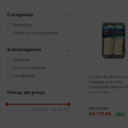
Bacalhau
Petiscos e Empanados
Salgado
Outros Petiscos
Congelado
Lombo de Bacalhau
Salgado sem Pele
Congelado Bacala M
Faixas de preço
600g
1
Unidade
R$
207
,
98
R$ 29,00
–
R$ 180,00
R$
179
,
98
-14
%