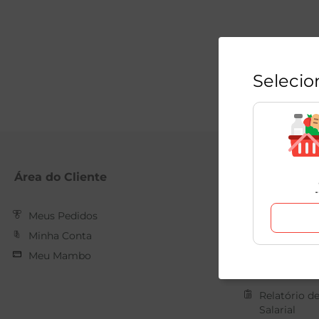
Selecio
Área do Cliente
Mambo
Meus Pedidos
Nossas Loja
Minha Conta
Quem Som
Meu Mambo
Trabalhe C
Forma de 
Relatório d
Salarial