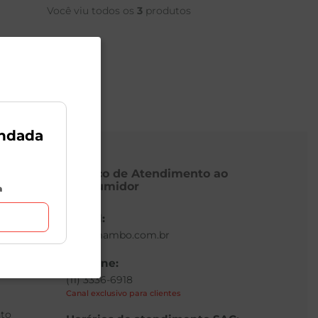
Você viu todos os
3
produtos
ndada
Serviço de Atendimento ao
Consumidor
a
E-mail:
sac@mambo.com.br
Telefone:
(11) 3336-6918
Canal exclusivo para clientes
to