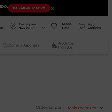
NDO
.
×
BAIXAR
APLICATIVO
Minha
Enviar para:
se
Lista
São Paulo
Produtos
Comida Japonesa
Trufados
Mais recentes