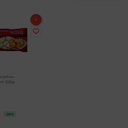
acalhau
re 300g
8
-26
%