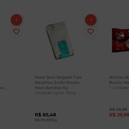
Peixe Seco Salgado Tipo
Bolinho B
Bacalhau Zarbo Bacala
Bacala Ma
are
Mare Bandeja Kg
1
Unidade
Unidade: aprox.
950
g
R$
40
,
49
R$
85
,
48
R$
29
,
9
R$
89
,
98
/Kg