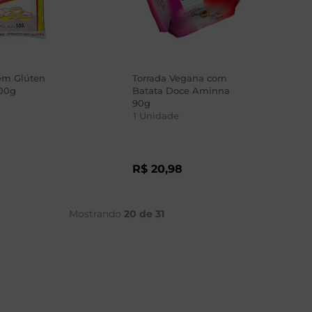
em Glúten
Torrada Vegana com
00g
Batata Doce Aminna
90g
1
Unidade
8
R$
20
,
98
Mostrando
20 de 31