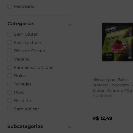
Mercearia
Sem Glúten
Sem Lactose
Pães de Forma
Vegano
Farináceos e Grãos
Bolos
Mistura para Bolo
Torradas
Proteico Chocolate 
Glúten Aminna 40g
Pães
1
Unidade
Biscoito
Sem Açúcar
R$
12
,
49