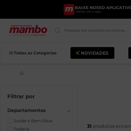
BAIXE NOSSO APLICATIVO
*Válido site e app.
Pesquise por produtos ou marcas..
Queijo
Todas as Categorias
Iogurte
Pao
Leite
Cerveja
Saúde e Bem-Estar
31
Padaria