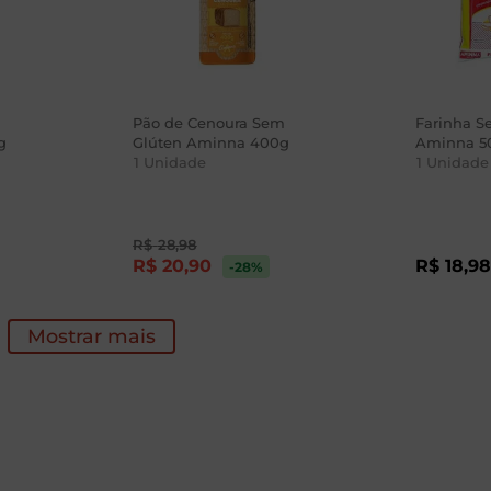
Pão de Cenoura Sem
Farinha S
g
Glúten Aminna 400g
Aminna 5
1
Unidade
1
Unidade
R$
28
,
98
R$
20
,
90
R$
18
,
9
-28
%
Mostrar mais