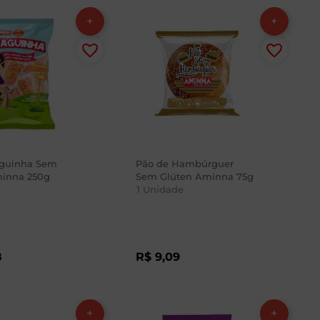
aguinha Sem
Pão de Hambúrguer
minna 250g
Sem Glúten Aminna 75g
1
Unidade
8
R$
9
,
09