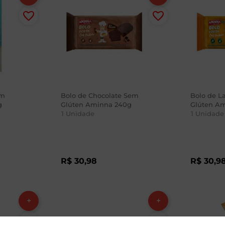
em
Bolo de Chocolate Sem
Bolo de L
g
Glúten Aminna 240g
Glúten A
1
Unidade
1
Unidade
R$
30
,
98
R$
30
,
9