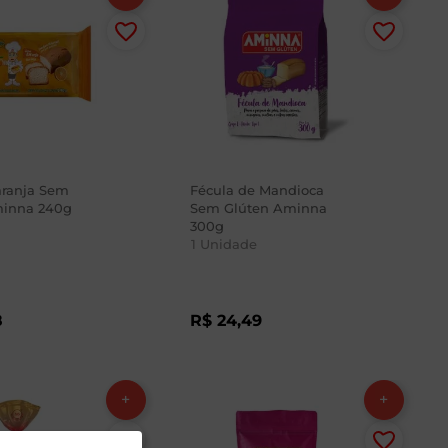
aranja Sem
Fécula de Mandioca
minna 240g
Sem Glúten Aminna
300g
1
Unidade
8
R$
24
,
49