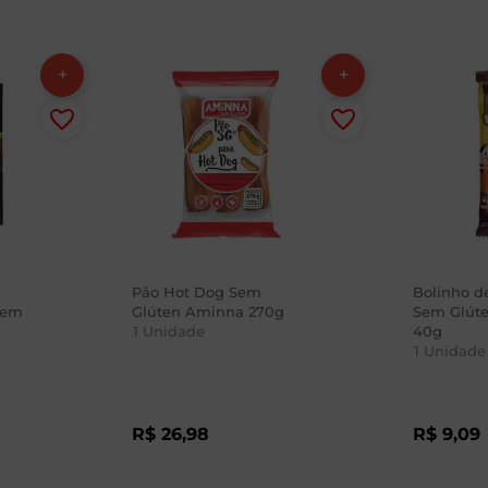
Pão Hot Dog Sem
Bolinho d
Sem
Glúten Aminna 270g
Sem Glút
1
Unidade
40g
1
Unidade
R$
26
,
98
R$
9
,
09