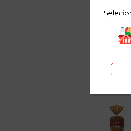
Selecio
Farinha de Arroz S
Glúten Aminna 300
1
Unidade
R$
18
,
98