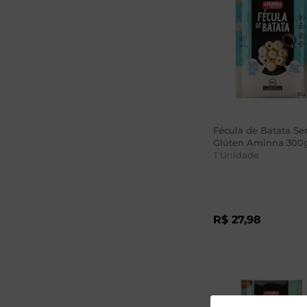
Fécula de Batata S
Glúten Aminna 300
1
Unidade
R$
27
,
98