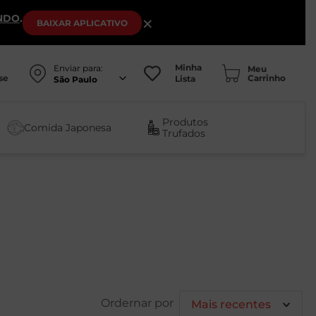
NDO
.
×
BAIXAR
APLICATIVO
Minha
Enviar para:
se
Lista
São Paulo
Produtos
Comida Japonesa
Trufados
Mais recentes