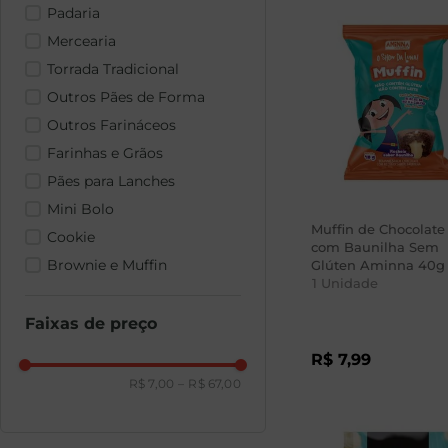
Padaria
Mercearia
Torrada Tradicional
Outros Pães de Forma
Outros Farináceos
Farinhas e Grãos
Pães para Lanches
Mini Bolo
Muffin de Chocolate
Cookie
com Baunilha Sem
Brownie e Muffin
Glúten Aminna 40g
1
Unidade
Faixas de preço
R$
7
,
99
R$ 7,00
–
R$ 67,00