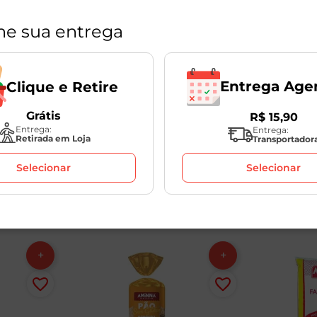
ne sua entrega
Entrega Age
Clique e Retire
em
Cookies Double Choco
Pão de F
Grátis
R$
15
,
90
g
Sem Glúten Aminna
Glúten A
Entrega:
Entrega:
100g
1
Unidade
Retirada em Loja
Transportador
1
Unidade
Selecionar
Selecionar
R$
14
,
49
R$
10
,
98
R$
27
,
9
-25
%