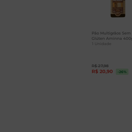
Pão Multigrãos Sem
Glúten Aminna 400
1
Unidade
R$
27
,
98
R$
20
,
90
-26
%