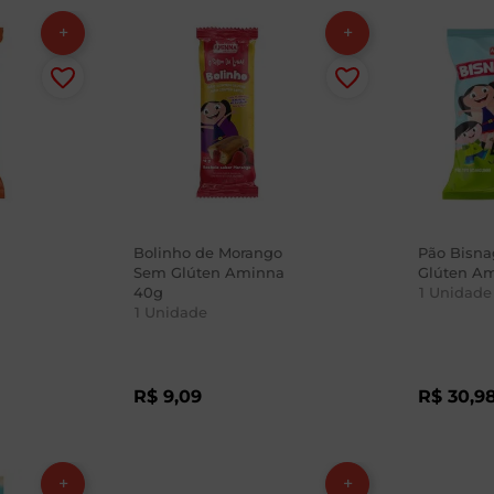
Bolinho de Morango
Pão Bisn
Sem Glúten Aminna
Glúten A
40g
1
Unidade
1
Unidade
R$
9
,
09
R$
30
,
9