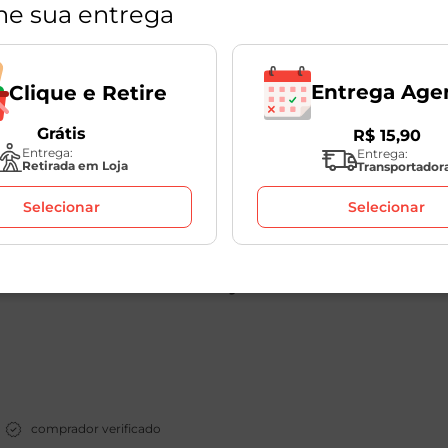
ne sua entrega
Mexerica Decompom Kg
Laranja Pêra Lucato
Pacote 3kg
Unidade: aprox.
650
g
1
Unidade
Entrega Age
Clique e Retire
Grátis
R$
15
,
90
R$
16
,
88
R$
33
,
98
Entrega:
Entrega:
R$
25
,
98
/Kg
Retirada em Loja
Transportador
Selecionar
Selecionar
Avaliações
comprador verificado