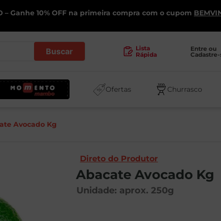
 – Ganhe 10% OFF na primeira compra com o cupom
BEMVI
.
Lista
Entre ou 
Cadastre-
Rápida
Ofertas
Churrasco
ate Avocado Kg
Direto do Produtor
Abacate Avocado Kg
Unidade: aprox.
250
g