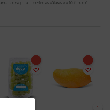
ante na polpa, previne as cãibras e o fósforo e é