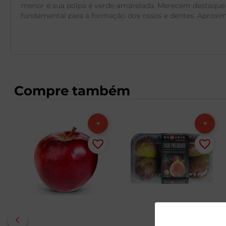
menor e sua polpa é verde-amarelada. Merecem destaque na
fundamental para a formação dos ossos e dentes. Aprox
Compre também