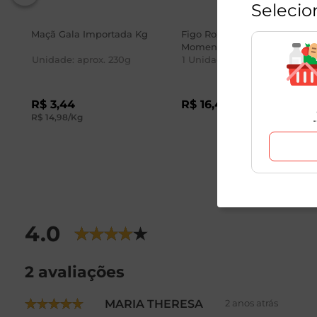
Selecio
Maçã Gala Importada Kg
Figo Roxo Premium
Momento Mambo 350g
Unidade: aprox.
230
g
1
Unidade
R$
3
,
44
R$
16
,
49
R$
14
,
98
/Kg
4.0
2 avaliações
MARIA THERESA
2 anos atrás