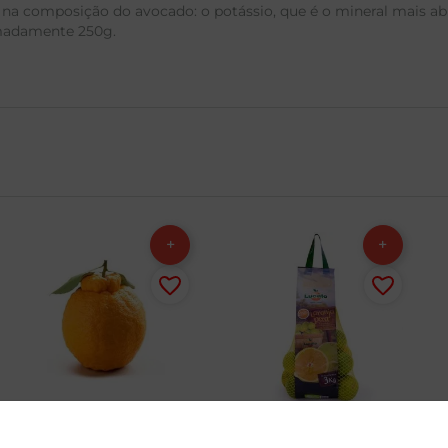
 composição do avocado: o potássio, que é o mineral mais abund
imadamente 250g.