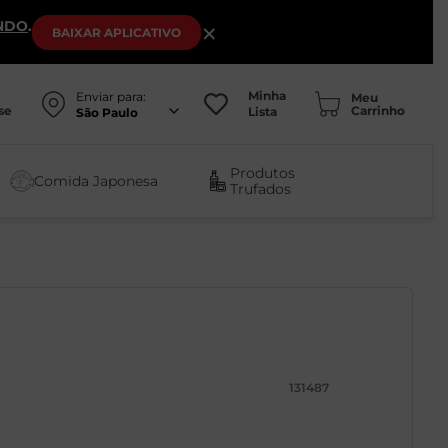
NDO
.
×
BAIXAR
APLICATIVO
Minha
Enviar para:
se
Lista
São Paulo
Produtos
Comida Japonesa
Trufados
131487