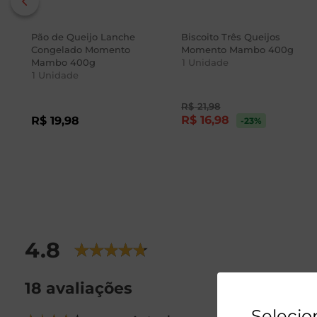
Pão de Queijo Lanche
Biscoito Três Queijos
Congelado Momento
Momento Mambo 400g
Mambo 400g
1
Unidade
1
Unidade
R$
21
,
98
R$
16
,
98
R$
19
,
98
-23
%
4.8
18 avaliações
Selecio