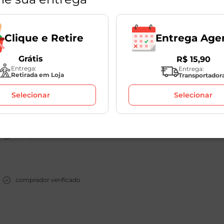
comprador verificado
Entrega Age
Clique e Retire
comprador verificado
Grátis
R$
15
,
90
Entrega:
Entrega:
Retirada em Loja
Transportador
comprador verificado
Selecionar
Selecionar
comprador verificado
comprador verificado