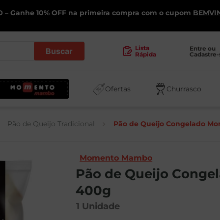
 – Ganhe 10% OFF na primeira compra com o cupom
BEMVI
.
Lista
Entre ou 
Cadastre-
Rápida
Ofertas
Churrasco
Pão de Queijo Tradicional
Pão de Queijo Congelado 
Momento Mambo
Pão de Queijo Cong
400g
1
Unidade