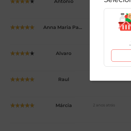
Antonio
2 anos atrás
Anna Maria Pavesi
2 anos atrás
Alvaro
2 anos atrás
Raul
2 anos atrás
Márcia
2 anos atrás