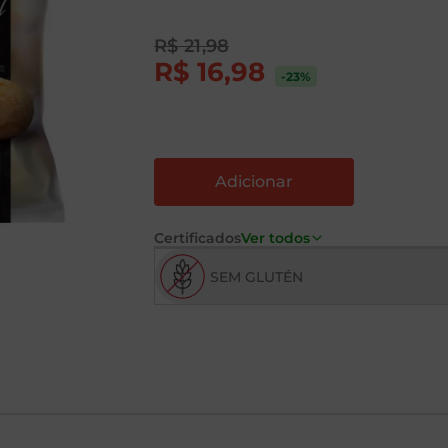
R$
21
,
98
R$
16
,
98
-23
%
Certificados
Ver todos
SEM GLUTÉN