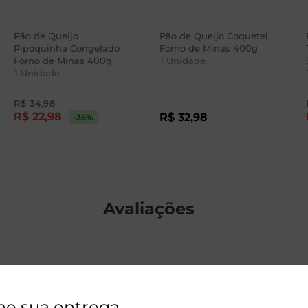
Pão de Queijo
Pão de Queijo Coquetel
Pipoquinha Congelado
Forno de Minas 400g
Forno de Minas 400g
1
Unidade
1
Unidade
R$
34
,
98
R$
22
,
98
R$
32
,
98
-35
%
Avaliações
ne sua entrega