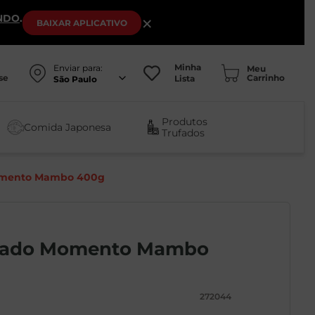
NDO
.
×
BAIXAR
APLICATIVO
Minha
Enviar para:
se
Lista
São Paulo
Produtos
Comida Japonesa
Trufados
Momento Mambo 400g
elado Momento Mambo
272044