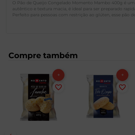
O Pão de Queijo Congelado Momento Mambo 400g é uma opç
autêntico e textura macia, é ideal para ser preparado ra
Perfeito para pessoas com restrição ao glúten, esse pão 
Compre também