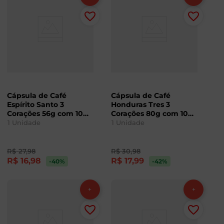
Cápsula de Café
Cápsula de Café
Espírito Santo 3
Honduras Tres 3
Corações 56g com 10
Corações 80g com 10
Unidades
Unidades
1
Unidade
1
Unidade
R$
27
,
98
R$
30
,
98
R$
16
,
98
R$
17
,
99
-40
%
-42
%