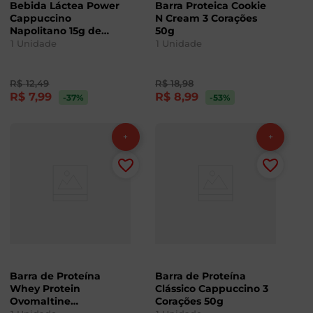
Bebida Láctea Power
Barra Proteica Cookie
Cappuccino
N Cream 3 Corações
Napolitano 15g de
50g
Proteínas 3 Corações
1
Unidade
1
Unidade
250ml
R$
12
,
49
R$
18
,
98
R$
7
,
99
R$
8
,
99
-37
%
-53
%
Barra de Proteína
Barra de Proteína
Whey Protein
Clássico Cappuccino 3
Ovomaltine
Corações 50g