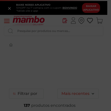
BAIXE NOSSO APLICATIVO
×
BAIXAR
10%OFF na 1ª compra com o cupom
BEMVINDO
APLICATIVO
*Válido site e app
Pesquise por produtos ou marcas...
Queijo
Iogurte
Pao
Leite
Cerveja
Filtrar
Mais recentes
137