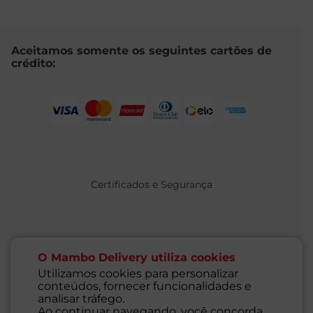
Aceitamos somente os seguintes cartões de
crédito:
Certificados e Segurança
O Mambo Delivery utiliza cookies
Utilizamos cookies para personalizar
conteúdos, fornecer funcionalidades e
@ 2021 MAMBO - TODOS OS DIREITOS RESERVADOS
analisar tráfego.
Supermercados Mambo Ltda.
Ao continuar navegando, você concorda