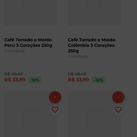
Café Torrado e Moído
Café Torrado e Moído
Peru 3 Corações 250g
Colômbia 3 Corações
250g
1
Unidade
1
Unidade
R$
49
,
49
R$
49
,
49
R$
33
,
99
R$
33
,
99
-32
%
-32
%