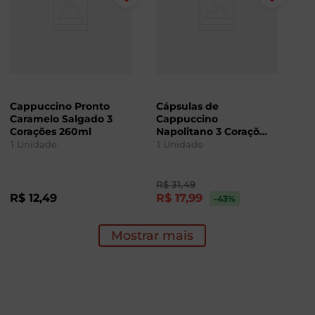
Cappuccino Pronto
Cápsulas de
Caramelo Salgado 3
Cappuccino
Corações 260ml
Napolitano 3 Corações
110g com 10 Unidades
1
Unidade
1
Unidade
R$
31
,
49
R$
12
,
49
R$
17
,
99
-43
%
Mostrar mais