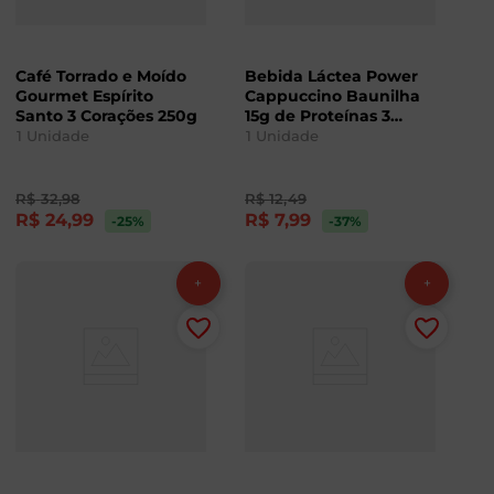
Café Torrado e Moído
Bebida Láctea Power
Gourmet Espírito
Cappuccino Baunilha
Santo 3 Corações 250g
15g de Proteínas 3
Corações 250ml
1
Unidade
1
Unidade
R$
32
,
98
R$
12
,
49
R$
24
,
99
R$
7
,
99
-25
%
-37
%