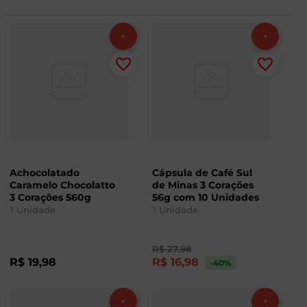
Achocolatado
Cápsula de Café Sul
Caramelo Chocolatto
de Minas 3 Corações
3 Corações 560g
56g com 10 Unidades
1
Unidade
1
Unidade
R$
27
,
98
R$
19
,
98
R$
16
,
98
-40
%