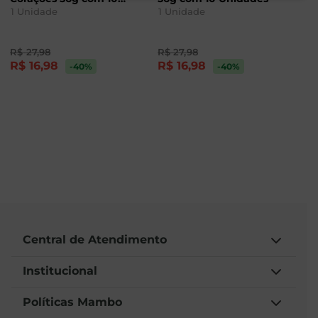
Unidades
1
Unidade
1
Unidade
R$
27
,
98
R$
27
,
98
R$
16
,
98
R$
16
,
98
-40
%
-40
%
Central de Atendimento
Institucional
Políticas Mambo