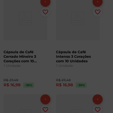
Cápsula de Café
Cápsula de Café
Cerrado Mineiro 3
Intenso 3 Corações
Corações com 10
com 10 Unidades
Unidades
1
Unidade
1
Unidade
R$
27
,
49
R$
27
,
49
R$
16
,
98
R$
16
,
98
-39
%
-39
%