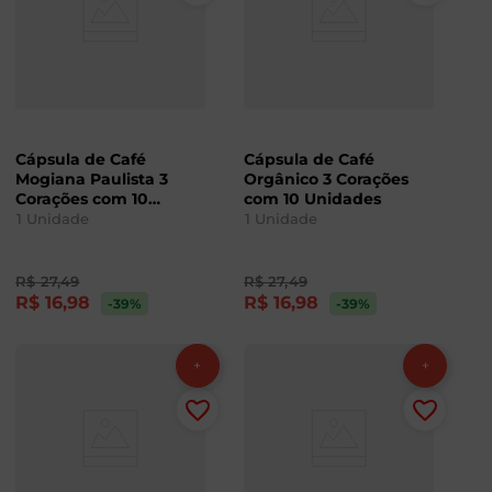
Cápsula de Café
Cápsula de Café
Mogiana Paulista 3
Orgânico 3 Corações
Corações com 10
com 10 Unidades
Unidades
1
Unidade
1
Unidade
R$
27
,
49
R$
27
,
49
R$
16
,
98
R$
16
,
98
-39
%
-39
%