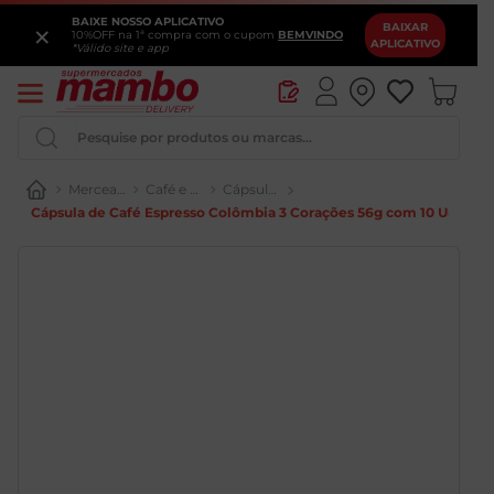
BAIXE NOSSO APLICATIVO
×
BAIXAR
10%OFF na 1ª compra com o cupom
BEMVINDO
APLICATIVO
*Válido site e app
Pesquise por produtos ou marcas...
Mercearia
Café e Chá
Cápsulas
Cápsula de Café Espresso Colômbia 3 Corações 56g com 10 Unidade
Queijo
Iogurte
Pao
Leite
Cerveja