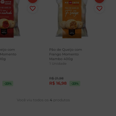
eijo com
Pão de Queijo com
 Momento
Frango Momento
00g
Mambo 400g
1
Unidade
R$
21
,
98
R$
16
,
98
-23
%
-23
%
Você viu todos os
4
produtos