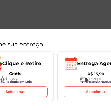
ne sua entrega
Entrega Age
Clique e Retire
Grátis
R$
15
,
90
Entrega:
Entrega:
Retirada em Loja
Transportador
Selecionar
Selecionar
Políticas
s
Sobre o seu Pedido