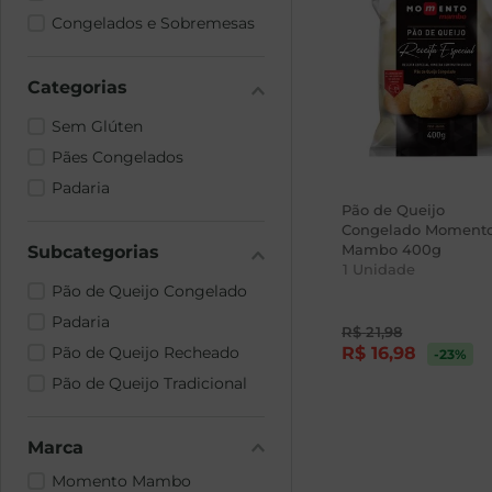
Congelados e Sobremesas
Sem Glúten
Pães Congelados
Padaria
Pão de Queijo
Congelado Moment
Mambo 400g
1
Unidade
Pão de Queijo Congelado
Padaria
R$
21
,
98
Pão de Queijo Recheado
R$
16
,
98
-23
%
Pão de Queijo Tradicional
Marca
Momento Mambo