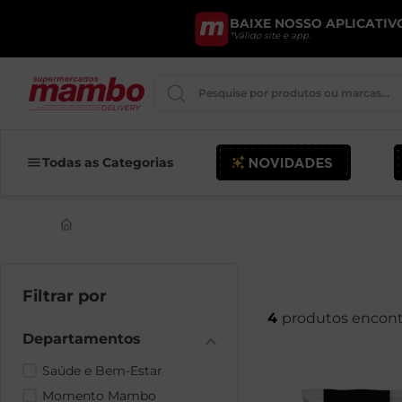
BAIXE NOSSO APLICATIVO
*Válido site e app.
Pesquise por produtos ou marcas..
Queijo
Todas as Categorias
Iogurte
Pao
Leite
Cerveja
4
Saúde e Bem-Estar
Momento Mambo