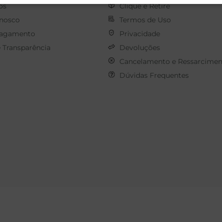
os
Clique e Retire
onosco
Termos de Uso
Pagamento
Privacidade
e Transparência
Devoluções
Cancelamento e Ressarcimen
Dúvidas Frequentes