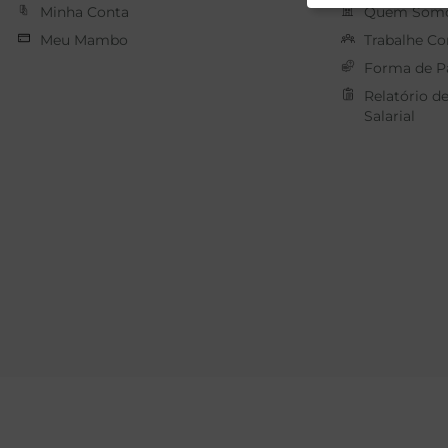
Minha Conta
Quem Som
Meu Mambo
Trabalhe C
Forma de 
Relatório d
Salarial