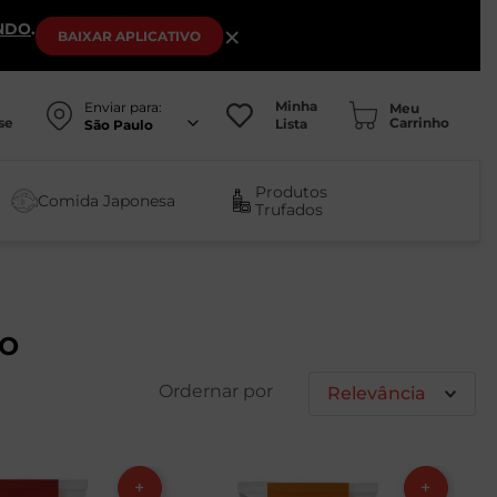
NDO
.
×
BAIXAR
APLICATIVO
Minha
Enviar para:
se
Lista
São Paulo
Produtos
Comida Japonesa
Trufados
jo
Relevância