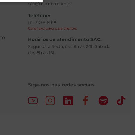
sac@mambo.com.br
Telefone:
(11) 3336-6918
Canal exclusivo para clientes
to
Horários de atendimento SAC:
Segunda à Sexta, das 8h às 20h Sábado
das 8h às 16h
Siga-nos nas redes sociais