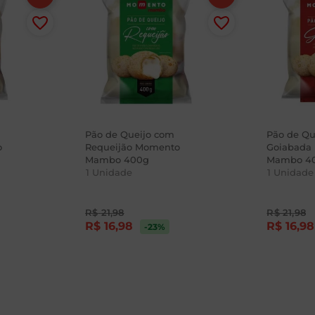
Pão de Queijo com
Pão de Qu
o
Requeijão Momento
Goiabada
Mambo 400g
Mambo 4
1
Unidade
1
Unidade
R$
21
,
98
R$
21
,
98
R$
16
,
98
R$
16
,
98
-23
%