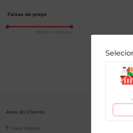
Faixas de preço
R$ 16,00
–
R$ 20,00
Selecio
Área do Cliente
Mambo
Meus Pedidos
Nossas Loja