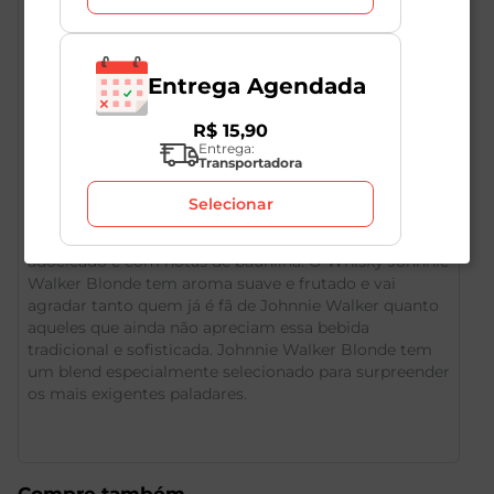
Entrega Agendada
R$
15
,
90
Entrega:
Transportadora
Descrição do Produto
Selecionar
Johnnie Walker Blonde é um novo whisky, mais leve,
adocicado e com notas de baunilha. O Whisky Johnnie
Walker Blonde tem aroma suave e frutado e vai
agradar tanto quem já é fã de Johnnie Walker quanto
aqueles que ainda não apreciam essa bebida
tradicional e sofisticada. Johnnie Walker Blonde tem
um blend especialmente selecionado para surpreender
os mais exigentes paladares.