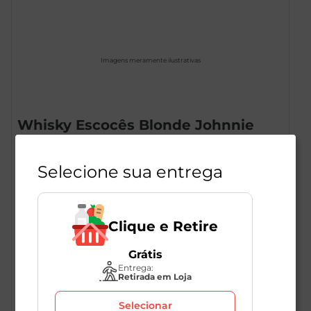
Imagens meramente ilustrativas
Whisky Escocês Blonde Johnnie
Walker 750ml
1
Unidade
Selecione sua entrega
273679
Johnnie Walker
Clique e Retire
R$
131
,
98
Grátis
Entrega:
Retirada em Loja
Selecionar