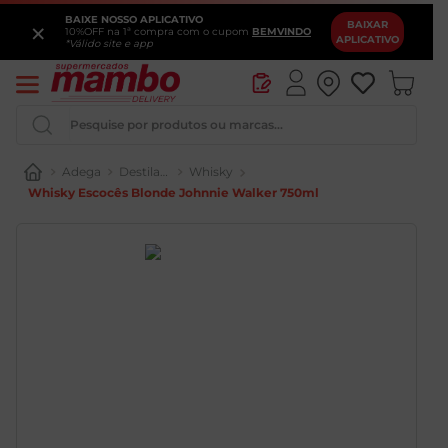
BAIXE NOSSO APLICATIVO
×
BAIXAR
10%OFF na 1ª compra com o cupom
BEMVINDO
APLICATIVO
*Válido site e app
Pesquise por produtos ou marcas...
Adega
Destilados
Whisky
Whisky Escocês Blonde Johnnie Walker 750ml
Queijo
Iogurte
Pao
Leite
Cerveja