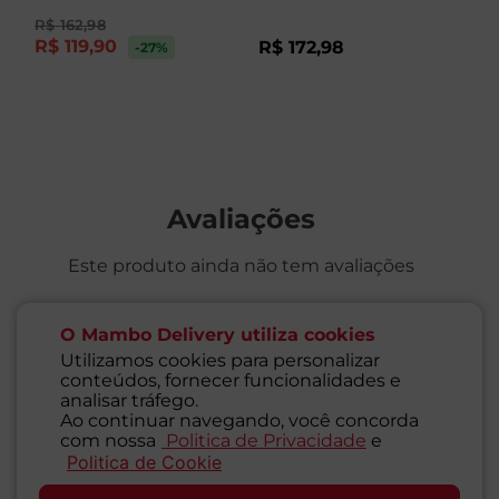
R$
162
,
98
R$
119
,
90
R$
172
,
98
R
-27
%
Avaliações
Este produto ainda não tem avaliações
SEJA O PRIMEIRO A AVALIAR
O Mambo Delivery utiliza cookies
Utilizamos cookies para personalizar
conteúdos, fornecer funcionalidades e
analisar tráfego.
Ao continuar navegando, você concorda
com nossa
Politica de Privacidade
e
Perguntas & respostas
Politica de Cookie
SAC