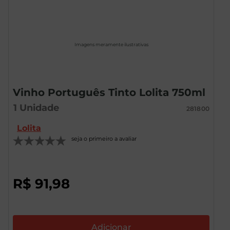
Imagens meramente ilustrativas
Vinho Português Tinto Lolita 750ml
1
Unidade
281800
Lolita
seja o primeiro a avaliar
R$
91
,
98