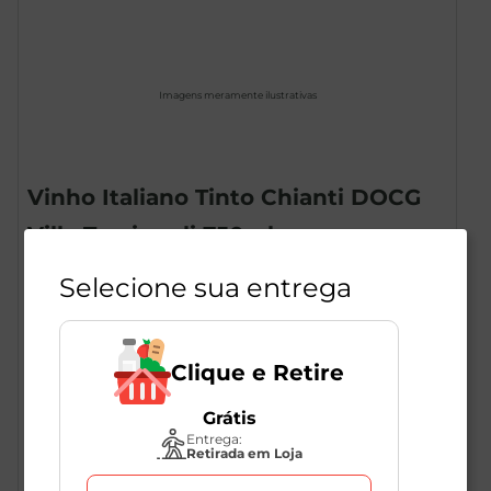
Imagens meramente ilustrativas
Vinho Italiano Tinto Chianti DOCG
Villa Travignoli 750ml
1
Unidade
270137
Selecione sua entrega
Travignoli
Clique e Retire
R$
212
,
49
R$
99
,
90
-53
%
Grátis
Entrega:
Retirada em Loja