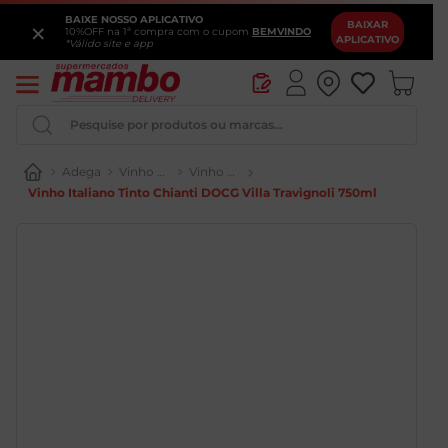
BAIXE NOSSO APLICATIVO
×
BAIXAR
10%OFF na 1ª compra com o cupom
BEMVINDO
APLICATIVO
*Válido site e app
Pesquise por produtos ou marcas...
Adega
Vinho Tinto
Vinho Tinto Italiano
Vinho Italiano Tinto Chianti DOCG Villa Travignoli 750ml
Iogurte
Queijo
Pao
Leite
Chocolate