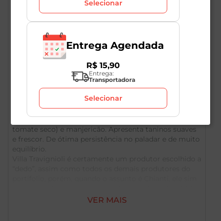
Selecionar
Entrega Agendada
R$
15
,
90
Entrega:
Descrição do Produto
Transportadora
Selecionar
Vermelho rubi de média intensidade e brilhante.
Bouquet floral, de frutas vermelhas (cereja, groselha,
tomate seco) e manjericão. Apresenta taninos suaves
e frescor. De ótima persistência no paladar e de muito
equilíbrio.
Villa Travignioli é certamente um produtor escolhido a
“dedo”, assim como todos os demais produtores do
portifolio, porém, quando o assunto é Chianti, ele sim
é especialista em qualidade! Este novo Chianti DOCG
importado, já possui um “que” a mais, um querer
VER MAIS
muito bem. Tem uma complexidade mais notável, nos
trazendo um cheirinho das comidas italianas que