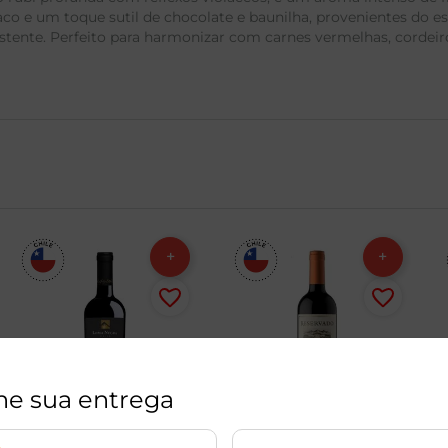
co e um toque sutil de chocolate e baunilha, provenientes do e
istente. Perfeito para harmonizar com carnes vermelhas, cordei
ne sua entrega