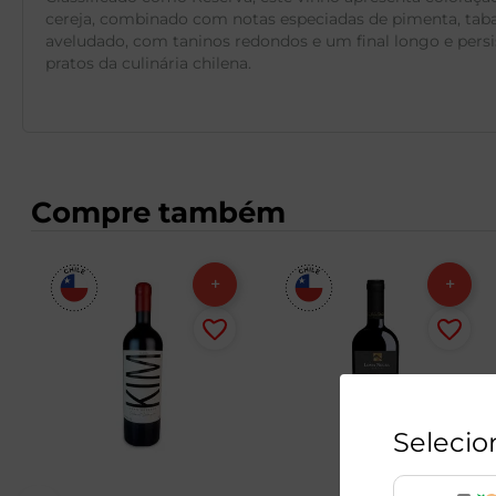
cereja, combinado com notas especiadas de pimenta, taba
aveludado, com taninos redondos e um final longo e pers
pratos da culinária chilena.
Compre também
Selecio