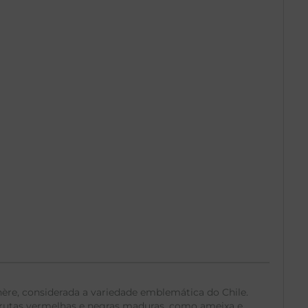
re, considerada a variedade emblemática do Chile.
 frutas vermelhas e negras maduras, como ameixa e