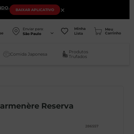
NDO
.
×
BAIXAR
APLICATIVO
Minha
Enviar para:
se
Lista
São Paulo
Produtos
Comida Japonesa
Trufados
Carmenère Reserva
286557