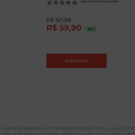
seja o primeiro a avaliar
R$
121
,
98
R$
59
,
90
-51
%
exemplar expressivo e marcante, produzido com a uva Carmenè
ão rubi profunda com reflexos violáceos, e um aroma intenso de