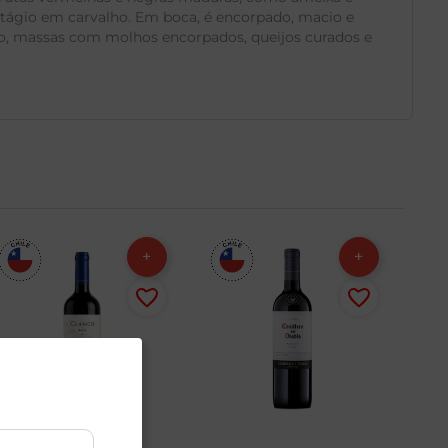
stágio em carvalho. Em boca, é encorpado, macio e
ro, massas com molhos encorpados, queijos curados e