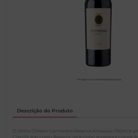
Imagens meramente ilustrativas
Descrição do Produto
O Vinho Chileno Carmenère Reserva Antawara 750ml é um 
Classificado como Reserva, este vinho apresenta coloraç