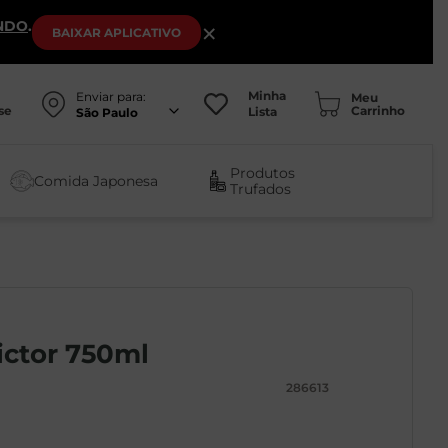
NDO
.
×
BAIXAR
APLICATIVO
Minha
Enviar para:
se
Lista
São Paulo
Produtos
Comida Japonesa
Trufados
ictor 750ml
286613