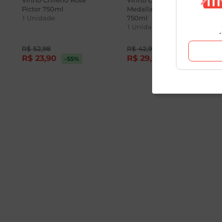
Vinho Chileno Rosé
Vinho Chileno Rosé 3
Pictor 750ml
Medalla Santa Rita
1
Unidade
750ml
1
Unidade
R$
52
,
98
R$
42
,
98
R$
23
,
90
R$
29
,
90
-55
%
-31
%