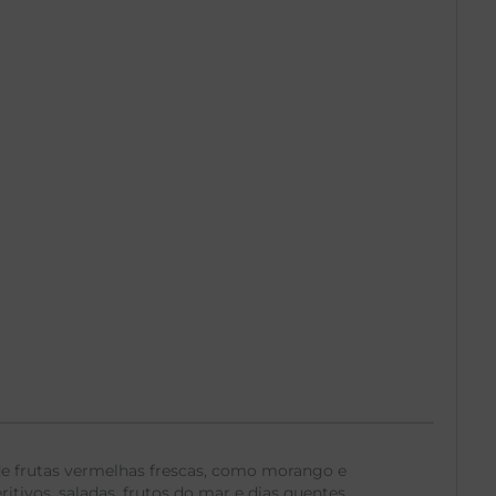
de frutas vermelhas frescas, como morango e
ritivos, saladas, frutos do mar e dias quentes.