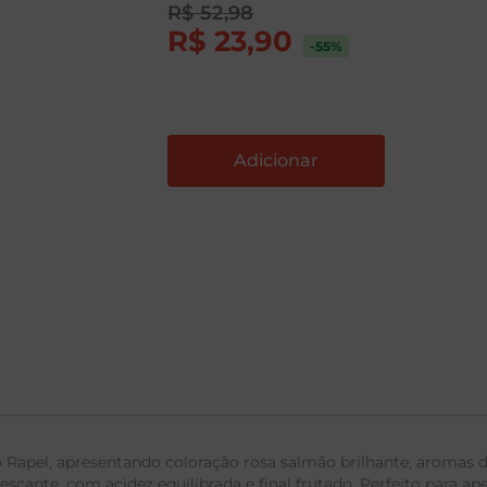
R$
52
,
98
R$
23
,
90
-55
%
o Rapel, apresentando coloração rosa salmão brilhante, aromas 
escante, com acidez equilibrada e final frutado. Perfeito para ape