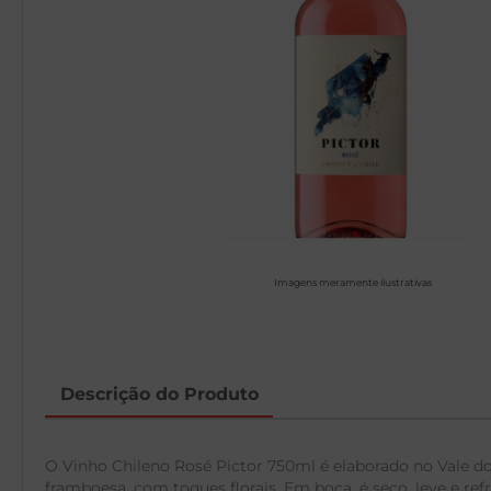
Imagens meramente ilustrativas
Descrição do Produto
O Vinho Chileno Rosé Pictor 750ml é elaborado no Vale d
framboesa, com toques florais. Em boca, é seco, leve e refr