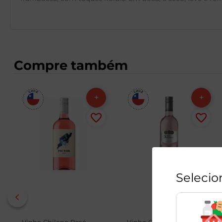
Compre também
Selecio