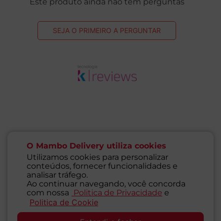
1
Unidade
1
R$
13
,
49
R$
33
,
98
R
Avaliações
Este produto ainda não tem avaliações
O Mambo Delivery utiliza cookies
Utilizamos cookies para personalizar
SEJA O PRIMEIRO A AVALIAR
conteúdos, fornecer funcionalidades e
analisar tráfego.
Ao continuar navegando, você concorda
com nossa
Politica de Privacidade
e
Politica de Cookie
SAC