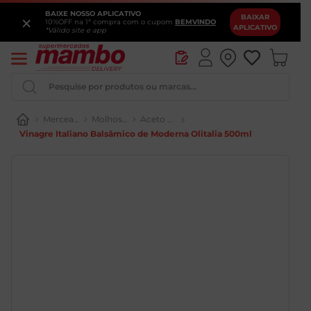
BAIXE NOSSO APLICATIVO
×
BAIXAR
10%OFF na 1ª compra com o cupom
BEMVINDO
APLICATIVO
*Válido site e app
Pesquise por produtos ou marcas...
Mercearia
Molhos e Condimentos
Aceto e Vinagre
Vinagre Italiano Balsâmico de Moderna Olitalia 500ml
Iogurte
Queijo
Pao
Leite
Cerveja