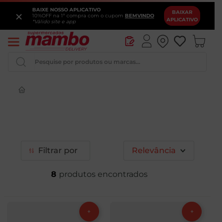
BAIXE NOSSO APLICATIVO
×
BAIXAR
10%OFF na 1ª compra com o cupom
BEMVINDO
APLICATIVO
*Válido site e app
Pesquise por produtos ou marcas...
Queijo
Iogurte
Pao
Filtrar
Relevância
Leite
8
Cerveja