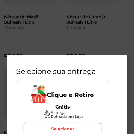
Néctar de Maçã
Néctar de Laranja
Sufresh 1 Litro
Sufresh 1 Litro
1
Unidade
1
Unidade
R$
9
,
98
R$
9
,
98
Selecione sua entrega
Clique e Retire
Grátis
Entrega:
Retirada em Loja
Selecionar
Néctar de Manga
Néctar de Uva Sufresh