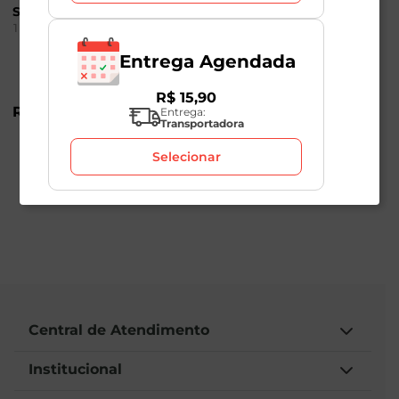
Sufresh 1 Litro
1 Litro
1
Unidade
1
Unidade
Entrega Agendada
R$
15
,
90
R$
9
,
98
R$
9
,
98
Entrega:
Transportadora
Selecionar
Central de Atendimento
Institucional