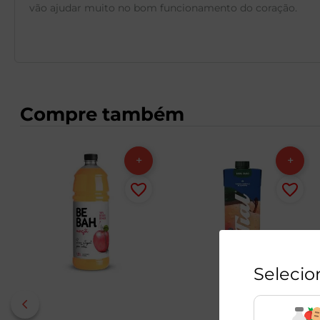
vão ajudar muito no bom funcionamento do coração.
Compre também
Selecio