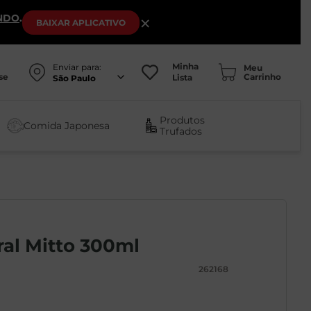
NDO
.
×
BAIXAR
APLICATIVO
Minha
Enviar para:
se
Lista
São Paulo
Produtos
Comida Japonesa
Trufados
ral Mitto 300ml
262168