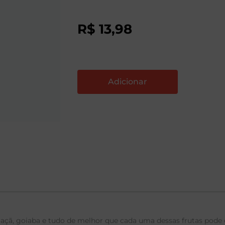
R$
13
,
98
açã, goiaba e tudo de melhor que cada uma dessas frutas pode o