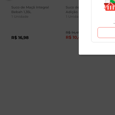
Suco de Maçã Integral
Suco de Pêssego Sem
Bebah 1,35L
Adição de Açúcar Tial 1L
1
Unidade
1
Unidade
R$
14
,
49
R$
10
,
49
R$
16
,
98
-28
%