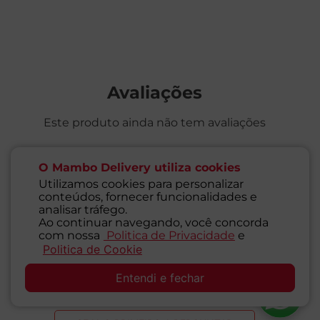
Avaliações
Este produto ainda não tem avaliações
SEJA O PRIMEIRO A AVALIAR
O Mambo Delivery utiliza cookies
Utilizamos cookies para personalizar
conteúdos, fornecer funcionalidades e
analisar tráfego.
Ao continuar navegando, você concorda
com nossa
Politica de Privacidade
e
Perguntas & respostas
Politica de Cookie
SAC
Entendi e fechar
Este produto ainda não tem perguntas