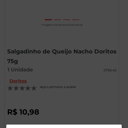
Imagens meramente ilustrativas
Salgadinho de Queijo Nacho Doritos
75g
1
Unidade
279645
Doritos
seja o primeiro a avaliar
R$
10
,
98