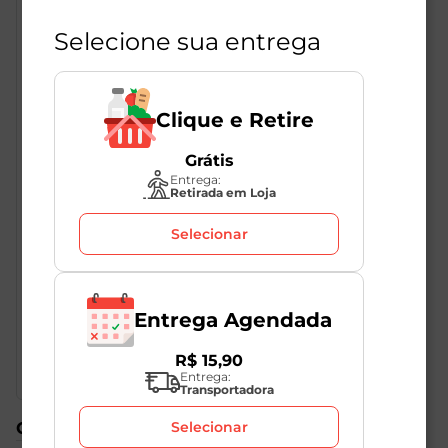
Selecione sua entrega
Clique e Retire
Grátis
Descrição do Produto
Entrega:
Retirada em Loja
Selecionar
DORITOS® é a tortilha chips número #1 do mundo.
DORITOS® para aqueles que querem sair do óbvio,
que buscam sempre desafiar a lógica do senso
comum. E se você é um desses que nem sempre quer
Entrega Agendada
fazer sentido, você é um dos nossos. DORITOS® FOR
THE BOLD.
R$
15
,
90
Entrega:
Transportadora
Selecionar
Compre também