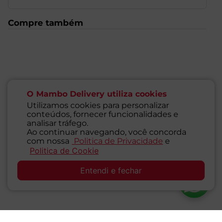
Compre também
O Mambo Delivery utiliza cookies
Utilizamos cookies para personalizar
conteúdos, fornecer funcionalidades e
analisar tráfego.
Ao continuar navegando, você concorda
com nossa
Politica de Privacidade
e
Politica de Cookie
SAC
Entendi e fechar