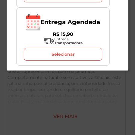
Entrega Agendada
R$
15
,
90
Entrega:
Descrição do Produto
Transportadora
Selecionar
O Sal Marinho Maldon é levemente branco e seus
cristais apresentam formato de pirâmide.
Completamente natural e sem aditivos artificiais, este
sal marinho possui crocância, uma intensidade fresca
e sabor limpo, contendo o equilíbrio perfeito de
minerais naturais para sofisticar e saborizar qualquer
prato. Essa versão é delicadamente defumada sobre
carvalho adicionando um sabor rico e sofisticado.
Reconhecido por sua forma, textura, coloração e
VER MAIS
leveza, tornou-se o sal oficial da família real inglesa e o
queridinho dos chefs mais renomados em todo o
mundo. Ideal para finalização de pratos.