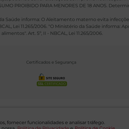
MO PROIBIDO PARA MENORES DE 18 ANOS. Determinaçã
 Saúde informa: O Aleitamento materno evita infecções
 NBCAL, Lei 11.265/2006. "O Ministério da Saúde informa: 
mentos". Art. 5º, II - NBCAL, Lei 11.265/2006.
Certificados e Segurança
 DIREITOS RESERVADOS Supermercados Mambo Ltda.
crição Estadual: 116.827.781.117
s, fornecer funcionalidades e analisar tráfego.
Vila Leopoldina - São Paulo - SP - 05089-001
Politica de Cookie
 nossa
Politica de Privacidade
e