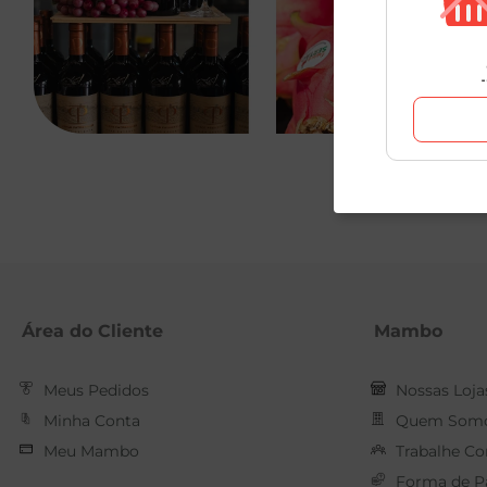
Área do Cliente
Mambo
Meus Pedidos
Nossas Loja
Minha Conta
Quem Som
Meu Mambo
Trabalhe C
Forma de 