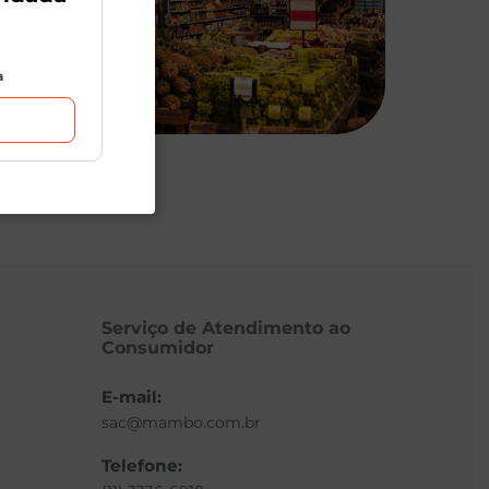
a
Serviço de Atendimento ao
Consumidor
E-mail:
sac@mambo.com.br
Telefone: