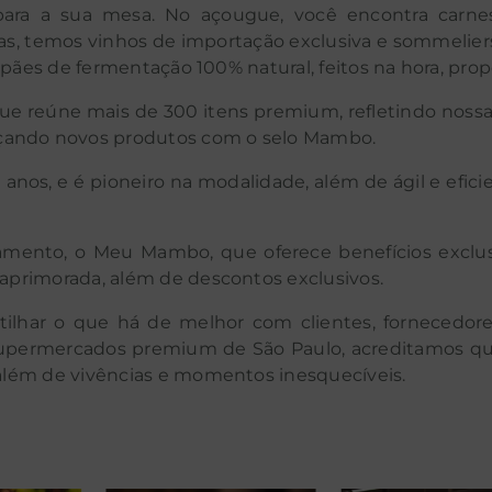
para a sua mesa. No açougue, você encontra carnes
as, temos vinhos de importação exclusiva e sommeliers
a pães de fermentação 100% natural, feitos na hora, prop
 reúne mais de 300 itens premium, refletindo nossa 
çando novos produtos com o selo Mambo.
anos, e é pioneiro na modalidade, além de ágil e efi
to, o Meu Mambo, que oferece benefícios exclusivo
aprimorada, além de descontos exclusivos.
lhar o que há de melhor com clientes, fornecedores
 supermercados premium de São Paulo, acreditamos q
 além de vivências e momentos inesquecíveis.