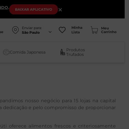
NDO
.
×
BAIXAR
APLICATIVO
Minha
Enviar para:
se
Lista
São Paulo
Produtos
Comida Japonesa
Trufados
pandimos nosso negócio para 15 lojas na capital
ela dedicação e pelo compromisso de proporcionar
úti oferece alimentos frescos e criteriosamente