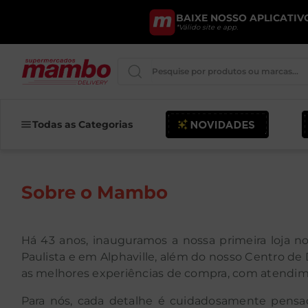
BAIXE NOSSO APLICATIVO
*Válido site e app.
Pesquise por produtos ou marcas..
Iogurte
Todas as Categorias
Queijo
Pao
Sobre o Mambo
Leite
Chocolate
Há 43 anos, inauguramos a nossa primeira loja no
Paulista e em Alphaville, além do nosso Centro de
as melhores experiências de compra, com atendime
Para nós, cada detalhe é cuidadosamente pensado 