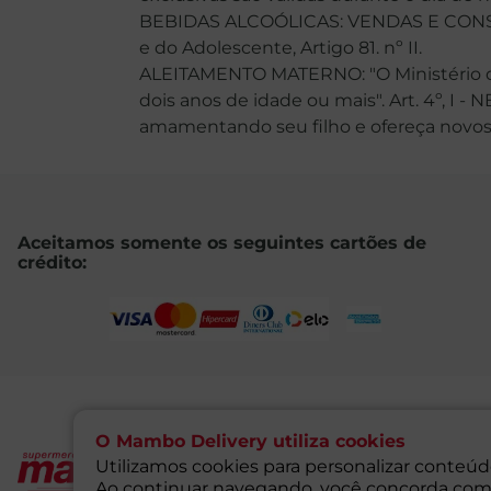
BEBIDAS ALCOÓLICAS: VENDAS E CONSU
e do Adolescente, Artigo 81. nº II.
ALEITAMENTO MATERNO: "O Ministério da
dois anos de idade ou mais". Art. 4º, I -
amamentando seu filho e ofereça novos ali
Aceitamos somente os seguintes cartões de
crédito:
@ 2021 MAMBO - TODOS OS
O Mambo Delivery utiliza cookies
CNPJ: 71.676.316/0001-46 - Ins
Utilizamos cookies para personalizar conteúdo
Endereço: Rua Guaipá, 255 - 
Ao continuar navegando, você concorda com