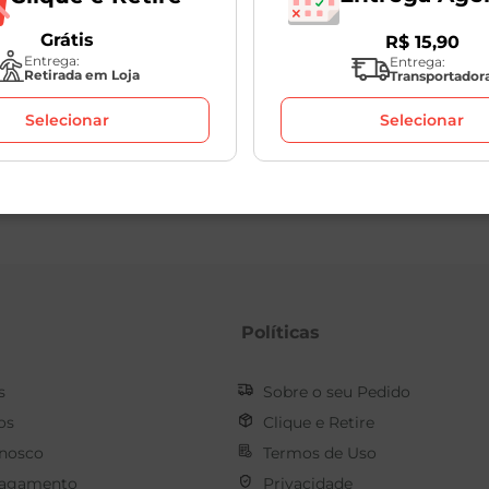
Grátis
R$
15
,
90
Entrega:
Entrega:
Retirada em Loja
Transportador
Selecionar
Selecionar
Políticas
s
Sobre o seu Pedido
os
Clique e Retire
onosco
Termos de Uso
Pagamento
Privacidade