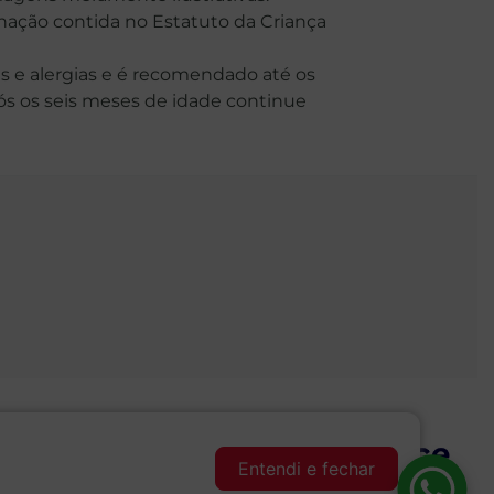
o contida no Estatuto da Criança
 e alergias e é recomendado até os
Após os seis meses de idade continue
Desenvolvido por:
Entendi e fechar
Compre pelo APP