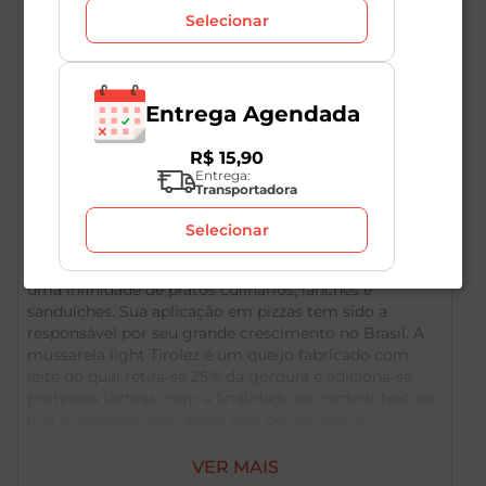
Selecionar
Certificados
Ver todos
LIGHT
Entrega Agendada
R$
15
,
90
Entrega:
Transportadora
Descrição do Produto
Selecionar
É um produto consumido fresco (sem maturação) em
uma infinidade de pratos culinários, lanches e
sanduíches. Sua aplicação em pizzas tem sido a
responsável por seu grande crescimento no Brasil. A
mussarela light Tirolez é um queijo fabricado com
leite do qual retira-se 25% da gordura e adiciona-se
proteínas lácteas, com a finalidade de conferir textura
fina e cremosa, com baixo teor de gordura. A
mussarela Light da Tirolez oferece sabor muito
próximo ao do produto tradicional, sendo este o
VER MAIS
principal atributo do produto. Para pessoas que