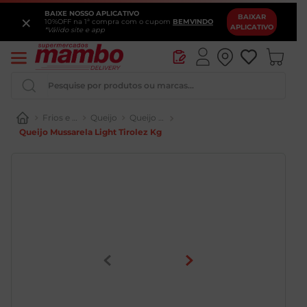
BAIXE NOSSO APLICATIVO
×
BAIXAR
10%OFF na 1ª compra com o cupom
BEMVINDO
APLICATIVO
*Válido site e app
Pesquise por produtos ou marcas...
Frios e Laticínios
Queijo
Queijo Mussarela
Queijo Mussarela Light Tirolez Kg
Iogurte
Queijo
Pao
Leite
Cerveja