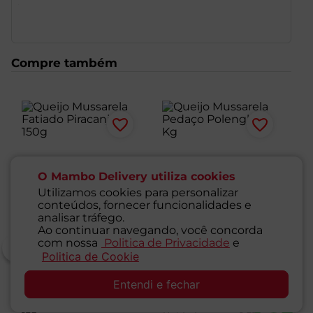
desejam consumir um produto com menor teor de
gordura, sem prejuízo do sabor. Aproximadamente
400g.
Compre também
O Mambo Delivery utiliza cookies
Utilizamos cookies para personalizar
conteúdos, fornecer funcionalidades e
analisar tráfego.
Ao continuar navegando, você concorda
com nossa
Politica de Privacidade
e
Politica de Cookie
SAC
Entendi e fechar
Queijo Mussarela
Queijo Mussarela
Qu
Fatiado Piracanjuba
Pedaço Polenghi Kg
Fa