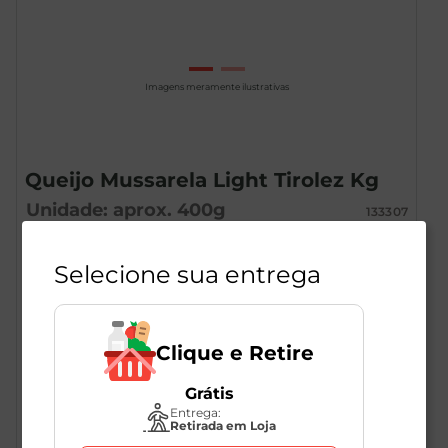
Imagens meramente ilustrativas
Queijo Mussarela Light Tirolez Kg
Unidade: aprox.
400
g
133307
Tirolez
Selecione sua entrega
R$
43
,
99
Clique e Retire
R$
109
,
98
/Kg
Grátis
Entrega:
Retirada em Loja