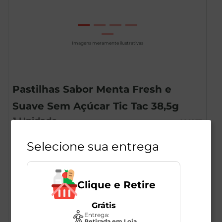
Imagens meramente ilustrativas
Pastilhas Sabor Menta Fresh e
Suave Sem Açúcar Tic Tac 38,5g
1
Unidade
286273
Tic Tac
Selecione sua entrega
R$
14
,
49
Clique e Retire
Grátis
Entrega:
Retirada em Loja