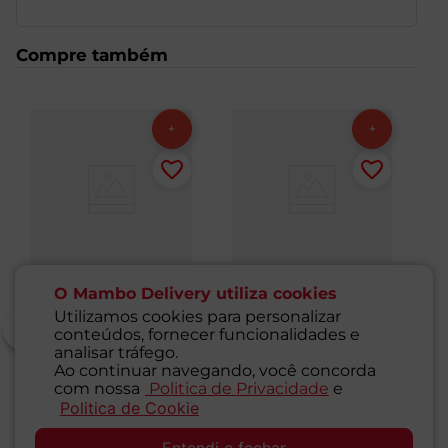
Compre também
O Mambo Delivery utiliza cookies
Utilizamos cookies para personalizar
conteúdos, fornecer funcionalidades e
analisar tráfego.
Ao continuar navegando, você concorda
Bala Halls Extra Forte
Chiclete de Canela
Ch
com nossa
Politica de Privacidade
e
Bag com 3 Unidades
Sem Açúcar Trident
S
Politica de Cookie
SAC
8g
8
1
Unidade
1
Unidade
1