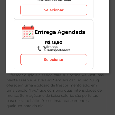
Selecionar
Certificados
Ver todos
SEM ADIÇÃO DE AÇÚCAR
Entrega Agendada
R$
15
,
90
Entrega:
Transportadora
Descrição do Produto
Selecionar
O frescor duplo e clássico para sua rotina. As Pastilhas
Menta Fresh e Suave Two Sem Açúcar Tic Tac 38,5g
oferecem uma explosão de frescor mentolado, em
uma versão "Two" que combina duas intensidades de
menta. Sem açúcar e de baixa caloria, são perfeitas
para deixar o hálito fresco instantaneamente, a
qualquer hora do dia.