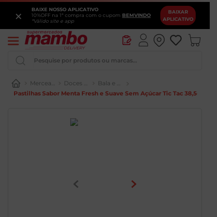
BAIXE NOSSO APLICATIVO
×
BAIXAR
10%OFF na 1ª compra com o cupom
BEMVINDO
APLICATIVO
*Válido site e app
Pesquise por produtos ou marcas...
Mercearia
Doces e Chocolates
Bala e Goma de Mascar
Pastilhas Sabor Menta Fresh e Suave Sem Açúcar Tic Tac 38,5g
Iogurte
Queijo
Pao
Leite
Cerveja