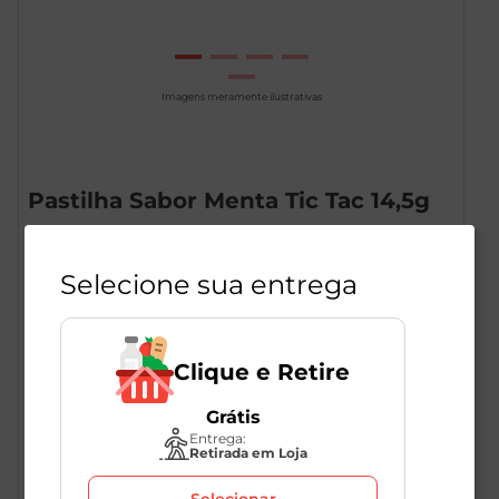
Imagens meramente ilustrativas
Pastilha Sabor Menta Tic Tac 14,5g
1
Unidade
275534
Tic Tac
Selecione sua entrega
seja o primeiro a avaliar
Clique e Retire
R$
3
,
69
Grátis
Entrega:
Retirada em Loja
Selecionar