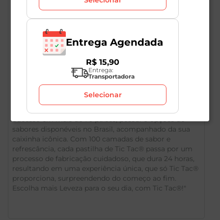
Entrega Agendada
R$
15
,
90
Descrição do Produto
Entrega:
Transportadora
Selecionar
"Tic Tac® desperta os momentos refrescantes do dia a
dia, nos lembrando de ver a vida com mais Leveza.
Sucesso em mais de 70 países, possui 6 opções de
sabores disponéveis no Brasil, acompanhado da sua
caixinha icônica. Com 100 camadas de sabor e
refrescância, cada pastilha de Tic Tac® passa por um
processo de fabricação cuidadoso, que dura 24 horas,
resultando em uma experiência única, que só Tic Tac®
proporciona, surpreendendo do começo ao fim.
Escolha mais Leveza para o seu dia, com Tic Tac®!"