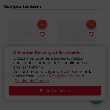
Compre também
O Mambo Delivery utiliza cookies
Utilizamos cookies para personalizar
conteúdos, fornecer funcionalidades e
analisar tráfego.
Ao continuar navegando, você concorda
com nossa
Politica de Privacidade
e
Politica de Cookie
SAC
Chiclete Tutti-Frutti
Chiclete Melancia
Ba
Trident 25,2g
Trident 25,2g
Me
Entendi e fechar
1
Unidade
1
Unidade
1