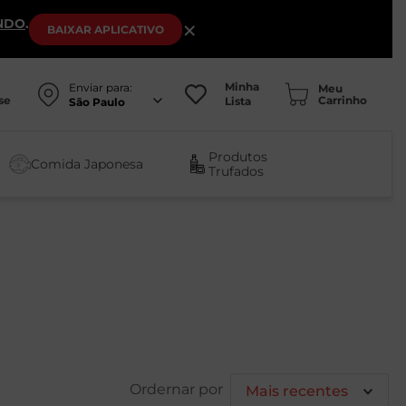
NDO
.
×
BAIXAR
APLICATIVO
Minha
Enviar para:
se
Lista
São Paulo
Produtos
Comida Japonesa
Trufados
Mais recentes