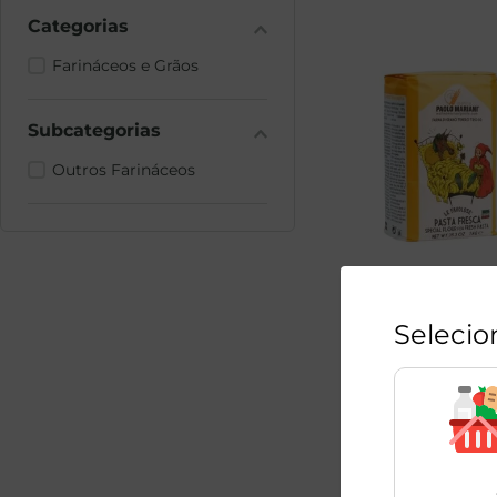
Farináceos e Grãos
Outros Farináceos
Farinha Italiana Pao
Mariani 1kg
Selecio
1
Unidade
Produto Indispon