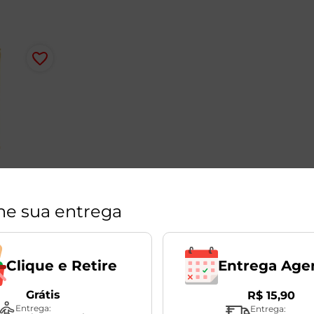
lo
ne sua entrega
ível
Entrega Age
Clique e Retire
Grátis
R$
15
,
90
Entrega:
Entrega: