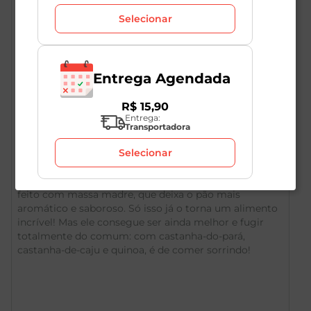
Selecionar
Entrega Agendada
Descrição do Produto
R$
15
,
90
Entrega:
Transportadora
100% sabor, aroma e textura. E assim como você, é
cheia de vontades. 100% sabor, aroma e textura. E
Selecionar
assim como você, é cheia de vontades. Este pão é
difícil de comparar e muito fácil de se apaixonar! Ele é
feito com massa madre, que deixa o pão mais
aromático e saboroso. Só isso já o torna um alimento
incrível! Mas ele consegue ser ainda melhor e fugir
totalmente do comum: com castanha-do-pará,
castanha-de-caju e quinoa, é de comer sorrindo!