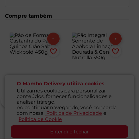
Compre também
O Mambo Delivery utiliza cookies
Utilizamos cookies para personalizar
conteúdos, fornecer funcionalidades e
analisar tráfego.
Ao continuar navegando, você concorda
com nossa
Politica de Privacidade
e
Pão de Forma
Pão Integral Semente
Pã
Politica de Cookie
SAC
Castanha do Pará e
de Abóbora Linhaça
de
Quinoa Grão Sabor
Dourada & Cenoura
4
Entendi e fechar
Wickbold 450g
1
Unidade
Nutrella 350g
1
Unidade
1