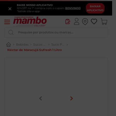
BAIXE NOSSO APLICATIVO
×
BAIXAR
10%OFF na 1ª compra com o cupom
BEMVINDO
APLICATIVO
*Válido site e app
Pesquise por produtos ou marcas...
Bebidas
Sucos e Refrescos
Suco Pronto
Néctar de Maracujá Sufresh 1 Litro
Queijo
Iogurte
Pao
Leite
Cerveja