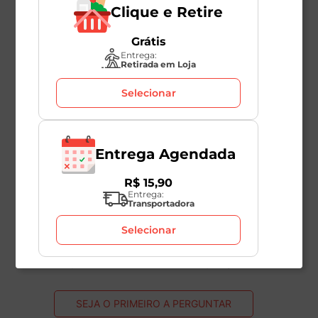
Clique e Retire
Grátis
Entrega:
Retirada em Loja
Avaliações
Selecionar
Este produto ainda não tem avaliações
SEJA O PRIMEIRO A AVALIAR
Entrega Agendada
R$
15
,
90
Entrega:
Transportadora
Perguntas & respostas
Selecionar
Este produto ainda não tem perguntas
SEJA O PRIMEIRO A PERGUNTAR