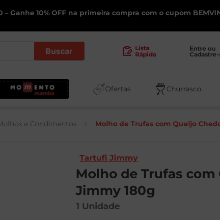
 – Ganhe 10% OFF na primeira compra com o cupom
BEMVI
.
Lista
Entre ou 
Cadastre-
Rápida
Ofertas
Churrasco
Molhos e Condimentos
Molho de Trufas com Queijo Chedd
Tartufi Jimmy
Molho de Trufas com 
Jimmy 180g
1
Unidade