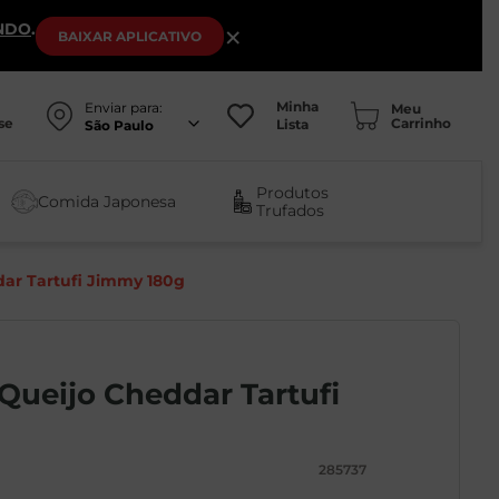
NDO
.
×
BAIXAR
APLICATIVO
Minha
Enviar para:
se
Lista
São Paulo
Produtos
Comida Japonesa
Trufados
ar Tartufi Jimmy 180g
Queijo Cheddar Tartufi
285737