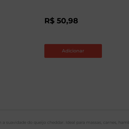
R$
50
,
98
a suavidade do queijo cheddar. Ideal para massas, carnes, ham