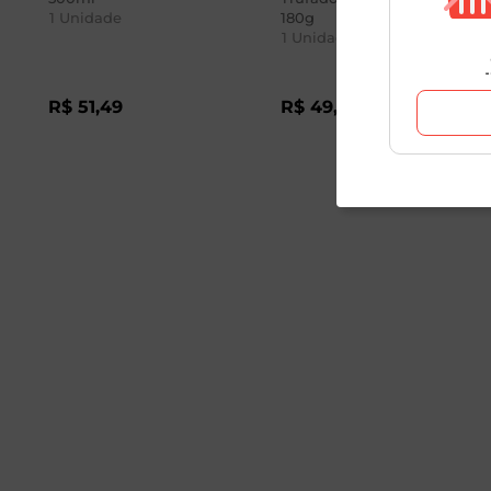
1
Unidade
180g
1
Unidade
R$
51
,
49
R$
49
,
98