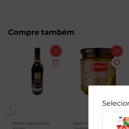
Compre também
Selecio
Molho Inglês Heinz
Molho Pesto Genovese
500ml
Trufado Vidro La Pastina