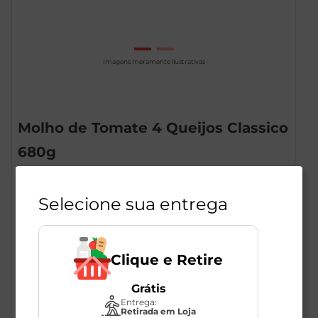
Imagens meramente ilustrativas
Molho de Tomate 4 Queijos Classico
680g
1
Unidade
286489
Selecione sua entrega
Classico
Clique e Retire
R$
65
,
98
Grátis
Entrega:
Retirada em Loja