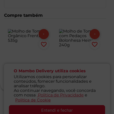
para massas como penne, espaguete, lasanhas, e para
preparar pizzas, risotos, carnes, e pratos gratinados. A
embalagem de 680g é prática e econômica, perfeita
Compre também
para famílias e para quem deseja praticidade sem abrir
mão da qualidade e do sabor caseiro.
O Mambo Delivery utiliza cookies
Utilizamos cookies para personalizar
conteúdos, fornecer funcionalidades e
analisar tráfego.
Ao continuar navegando, você concorda
com nossa
Politica de Privacidade
e
Molho de Tomate
Molho de Tomate com
M
Politica de Cookie
SAC
Orgânico Frentano
Pedaços Bolonhesa
Ce
535g
Heinz 240g
P
Entendi e fechar
1
Unidade
1
Unidade
1