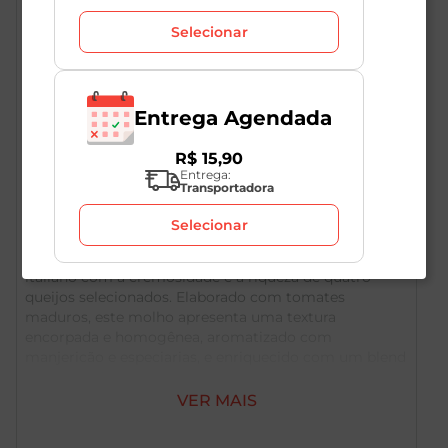
Selecionar
Entrega Agendada
Descrição do Produto
R$
15
,
90
Entrega:
Transportadora
O Molho de Tomate 4 Queijos Classico 680g é a opção
Selecionar
perfeita para quem busca um molho pronto de alta
qualidade, que combina o sabor encorpado do tomate
italiano com a cremosidade e a riqueza de quatro
queijos selecionados. Elaborado com tomates
maduros, este molho apresenta uma textura
encorpada e homogênea, aromatizado com
manjericão e especiarias, e enriquecido com um blend
generoso de queijos como mussarela, parmesão,
provolone e gorgonzola, que se derretem
VER MAIS
harmoniosamente, criando um sabor equilibrado,
levemente picante e extremamente saboroso. Ideal