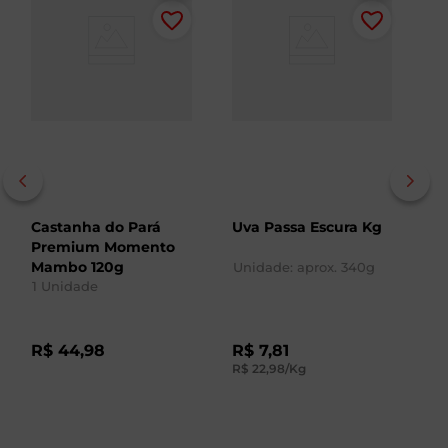
Castanha do Pará
Uva Passa Escura Kg
T
Premium Momento
Pr
Mambo 120g
1
Unidade: aprox.
340
g
1
Unidade
1
R
R
R$
44
,
98
R$
7
,
81
R$
22
,
98
/Kg