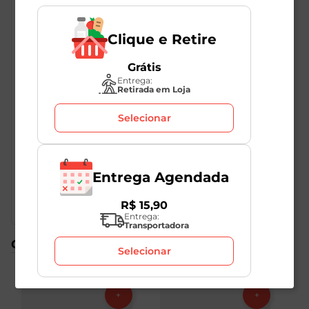
Clique e Retire
Grátis
Entrega:
Retirada em Loja
Descrição do Produto
Selecionar
Uma excelente fonte de fibras e vitaminas para um
lanche diferente ou para petiscar assistindo o futebol.
O Mixed nuts contém castanha do Pará, castanha de
Entrega Agendada
Caju, amendoim, amêndoas e uva passa.
R$
15
,
90
Entrega:
Transportadora
Compre também
Selecionar