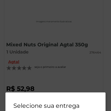
Imagens meramente ilustrativas
Mixed Nuts Original Agtal 350g
1
Unidade
276464
Agtal
seja o primeiro a avaliar
R$
52
,
98
Selecione sua entrega