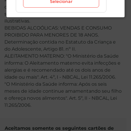
Selecionar
durante o dia de hoje, podendo sofrer alterações
sem prévia notificação. Imagens meramente
ilustrativas.
BEBIDAS ALCOÓLICAS: VENDAS E CONSUMO
PROIBIDO PARA MENORES DE 18 ANOS.
Determinação contida no Estatuto da Criança e
do Adolescente, Artigo 81. nº II.
ALEITAMENTO MATERNO: "O Ministério da Saúde
informa: O Aleitamento materno evita infecções e
alergias e é recomendado até os dois anos de
idade ou mais". Art. 4º, I - NBCAL, Lei 11.265/2006.
"O Ministério da Saúde informa: Após os seis
meses de idade continue amamentando seu filho
e ofereça novos alimentos". Art. 5º, II - NBCAL, Lei
11.265/2006.
Aceitamos somente os seguintes cartões de