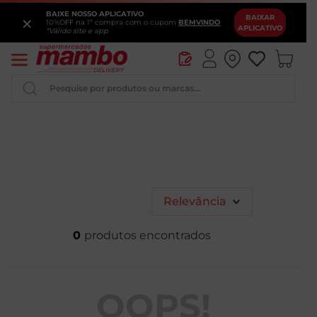
BAIXE NOSSO APLICATIVO
×
BAIXAR
10%OFF na 1ª compra com o cupom
BEMVINDO
APLICATIVO
*Válido site e app
Pesquise por produtos ou marcas...
Iogurte
Queijo
Pao
Relevância
Leite
0
Cerveja
OOPS!