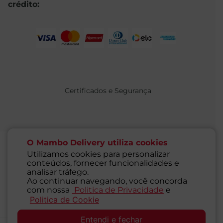
crédito:
Certificados e Segurança
O Mambo Delivery utiliza cookies
Utilizamos cookies para personalizar
conteúdos, fornecer funcionalidades e
@ 2021 MAMBO - TODOS OS DIREITOS RESERVADOS
analisar tráfego.
Supermercados Mambo Ltda.
Ao continuar navegando, você concorda
CNPJ: 71.676.316/0001-46 - Inscrição Estadual: 116.827.781.117
com nossa
Politica de Privacidade
e
Endereço: Rua Guaipá, 255 - Vila Leopoldina - São Paulo - SP -
Politica de Cookie
SAC
05089-001
Entendi e fechar