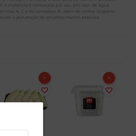
. A melancia é conhecida por seu alto teor de água
taminas A, C e do complexo B, além de conter licopeno,
vascular e prevenção do envelhecimento precoce.