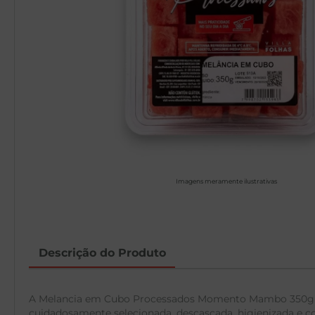
Imagens meramente ilustrativas
Descrição do Produto
A Melancia em Cubo Processados Momento Mambo 350g é a 
cuidadosamente selecionada, descascada, higienizada e 