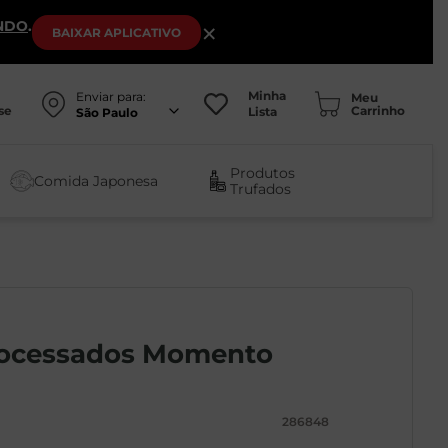
NDO
.
×
BAIXAR
APLICATIVO
Minha
Enviar para:
se
Lista
São Paulo
Produtos
Comida Japonesa
Trufados
rocessados Momento
286848