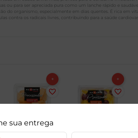
sas ou para ser apreciada pura como um lanche rápido e saudável
ação do organismo, especialmente em dias quentes. É rica em vi
las contra os radicais livres, contribuindo para a saúde cardio
ne sua entrega