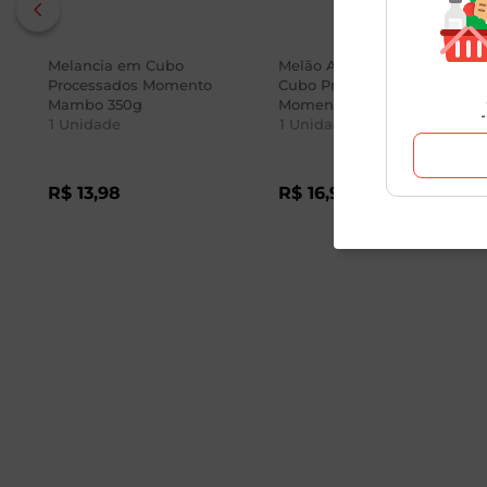
Melancia em Cubo
Melão Amarelo em
Processados Momento
Cubo Processados
Mambo 350g
Momento Mambo 350g
1
Unidade
1
Unidade
R$
13
,
98
R$
16
,
98