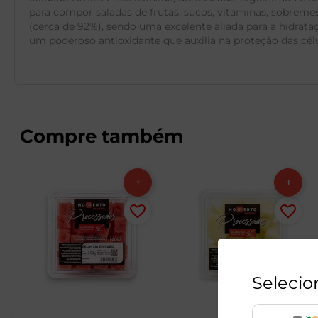
para compor saladas de frutas, sucos, vitaminas, sobreme
(cerca de 92%), sendo uma excelente aliada para a hidrat
um poderoso antioxidante que auxilia na proteção das célu
Compre também
Selecio