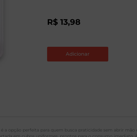
R$
13
,
98
opção perfeita para quem busca praticidade sem abrir mão do s
cortada em cubos uniformes, prontos para o consumo imediato. 