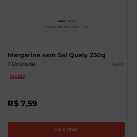
Imagens meramente ilustrativas
Margarina sem Sal Qualy 250g
1
Unidade
144871
Qualy
R$
7
,
59