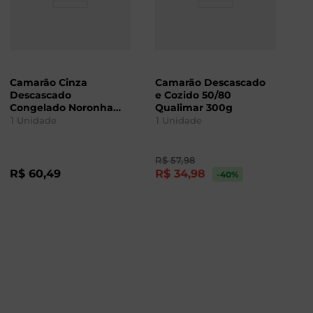
Camarão Cinza
Camarão Descascado
Descascado
e Cozido 50/80
Congelado Noronha
Qualimar 300g
400g
1
Unidade
1
Unidade
R$
57
,
98
R$
60
,
49
R$
34
,
98
-40
%