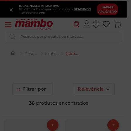
BAIXE NOSSO APLICATIVO
×
BAIXAR
10%OFF na 1ª compra com o cupom
BEMVINDO
APLICATIVO
*Válido site e app
Pesquise por produtos ou marcas...
Pescados
Frutos do Mar
Camarão
Iogurte
Queijo
Pao
Filtrar
Relevância
Leite
36
Chocolate