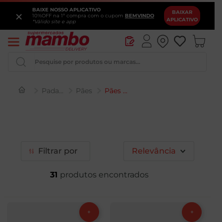
BAIXE NOSSO APLICATIVO
×
BAIXAR
10%OFF na 1ª compra com o cupom
BEMVINDO
APLICATIVO
*Válido site e app
Pesquise por produtos ou marcas...
Padaria
Pães
Pães para Lanches
Queijo
Iogurte
Pao
Filtrar
Relevância
Leite
31
Cerveja