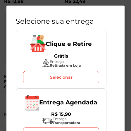
R$
13
,
98
R$
22
,
49
Selecione sua entrega
Clique e Retire
Grátis
Entrega:
Retirada em Loja
Macarrão Italiano
Macarrão Italiano
Selecionar
Fetuccine a Nido
Fettucce Liguori 500g
Colavita 500g
1
Unidade
1
Unidade
Entrega Agendada
R$
17
,
49
R$
15
,
90
R$
22
,
98
R$
11
,
98
-32
%
Entrega:
Transportadora