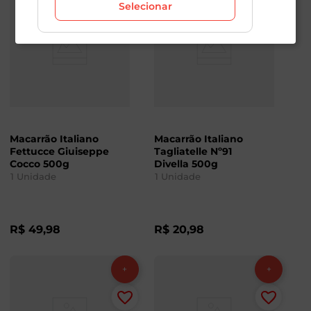
Selecionar
Macarrão Italiano
Macarrão Italiano
Fettucce Giuiseppe
Tagliatelle Nº91
Cocco 500g
Divella 500g
1
Unidade
1
Unidade
R$
49
,
98
R$
20
,
98