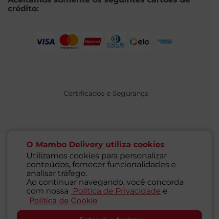
crédito:
Certificados e Segurança
O Mambo Delivery utiliza cookies
Utilizamos cookies para personalizar
conteúdos, fornecer funcionalidades e
@ 2021 MAMBO - TODOS OS DIREITOS RESERVADOS
analisar tráfego.
Supermercados Mambo Ltda.
Ao continuar navegando, você concorda
CNPJ: 71.676.316/0001-46 - Inscrição Estadual: 116.827.781.117
com nossa
Politica de Privacidade
e
Endereço: Rua Guaipá, 255 - Vila Leopoldina - São Paulo - SP -
Politica de Cookie
SAC
05089-001