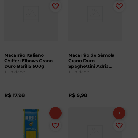
Macarrão Italiano
Macarrão de Sêmola
Chifferi Elbows Grano
Grano Duro
Duro Barilla 500g
Spaghettini Adria
500g
1
Unidade
1
Unidade
R$
17
,
98
R$
9
,
98