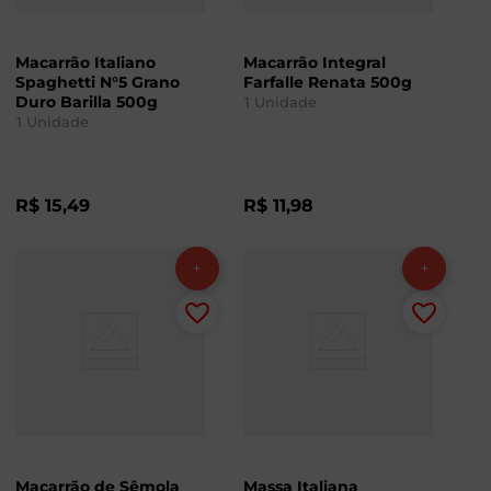
Macarrão Italiano
Macarrão Integral
Spaghetti N°5 Grano
Farfalle Renata 500g
Duro Barilla 500g
1
Unidade
1
Unidade
R$
15
,
49
R$
11
,
98
Macarrão de Sêmola
Massa Italiana