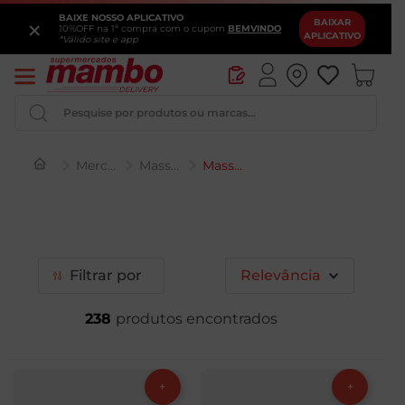
BAIXE NOSSO APLICATIVO
×
BAIXAR
10%OFF na 1ª compra com o cupom
BEMVINDO
APLICATIVO
*Válido site e app
Pesquise por produtos ou marcas...
Mercearia
Massas e Sopas
Massa Grano Duro
Iogurte
Queijo
Pao
Filtrar
Relevância
Leite
238
Vinho