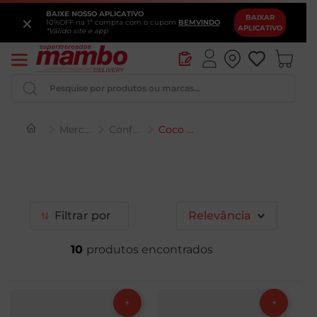
BAIXE NOSSO APLICATIVO
×
BAIXAR
10%OFF na 1ª compra com o cupom
BEMVINDO
APLICATIVO
*Válido site e app
Pesquise por produtos ou marcas...
Mercearia
Confeitaria e Sobremesa
Coco Ralado
Iogurte
Queijo
Pao
Filtrar
Relevância
Leite
10
Chocolate