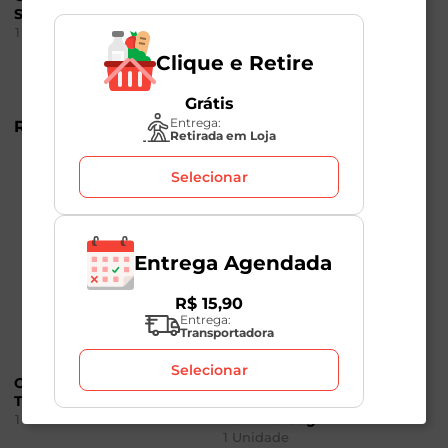
Sococo 100g
Desidratado Da
Terrinha 100g
1
Unidade
1
Unidade
Clique e Retire
Grátis
Entrega:
R$
11
,
49
R$
11
,
49
Retirada em Loja
Selecionar
Entrega Agendada
R$
15
,
90
Entrega:
Transportadora
Selecionar
Coco em Flocos Da
Coco Ralado
Terrinha 100g
Desidratado Da
Terrinha 50g
1
Unidade
1
Unidade