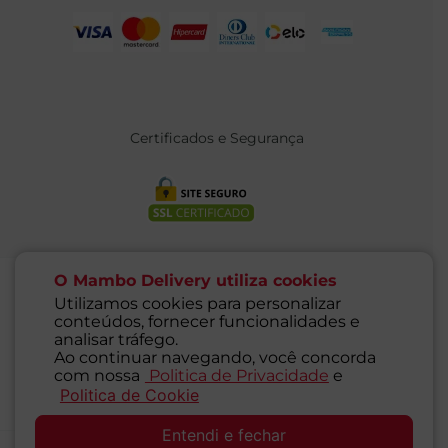
Certificados e Segurança
O Mambo Delivery utiliza cookies
Utilizamos cookies para personalizar
conteúdos, fornecer funcionalidades e
@ 2021 MAMBO - TODOS OS DIREITOS RESERVADOS
analisar tráfego.
Supermercados Mambo Ltda.
Ao continuar navegando, você concorda
CNPJ: 71.676.316/0001-46 - Inscrição Estadual: 116.827.781.117
com nossa
Politica de Privacidade
e
Endereço: Rua Guaipá, 255 - Vila Leopoldina - São Paulo - SP -
Politica de Cookie
SAC
05089-001
Entendi e fechar