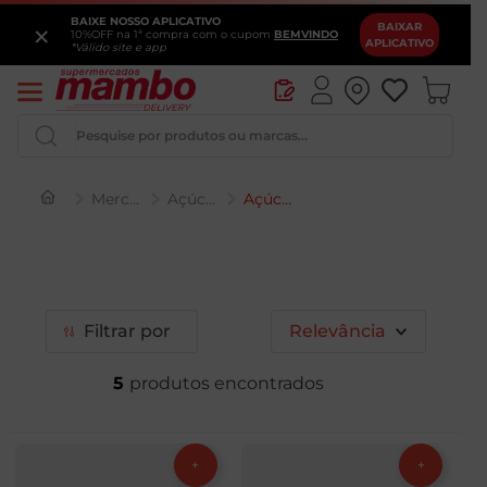
BAIXE NOSSO APLICATIVO
×
BAIXAR
10%OFF na 1ª compra com o cupom
BEMVINDO
APLICATIVO
*Válido site e app
Pesquise por produtos ou marcas...
Mercearia
Açúcar e Adoçante
Açúcar Refinado
Iogurte
Queijo
Pao
Filtrar
Relevância
Leite
5
Chocolate