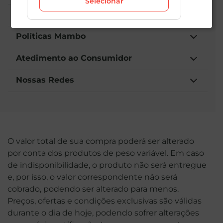
Selecionar
Institucional
Políticas Mambo
Atedimento ao Consumidor
Nossas Redes
O valor total de sua compra poderá ser alterado
por conta dos produtos de peso variável. Em caso
de indisponibilidade, o produto não será entregue
e, por isso, o valor correspondente não será
cobrado, podendo ser alterado para menos.
Preços, ofertas e condições exclusivas são válidas
durante o dia de hoje, podendo sofrer alterações