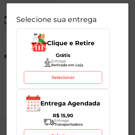
Açúcar Refinado Fit
Selecione sua entrega
União 500g
1
Unidade
Clique e Retire
Grátis
R$
5
,
99
Entrega:
Retirada em Loja
Selecionar
Entrega Agendada
R$
15
,
90
Entrega:
Transportadora
Central de Atendimento