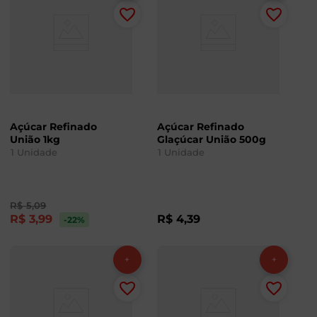
Açúcar Refinado
Açúcar Refinado
União 1kg
Glaçúcar União 500g
1
Unidade
1
Unidade
R$
5
,
09
R$
3
,
99
R$
4
,
39
-22
%