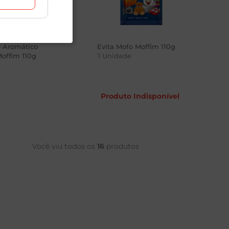
o Aromático
Evita Mofo Moffim 110g
offim 110g
1
Unidade
Produto Indisponível
8
Você viu todos os
16
produtos