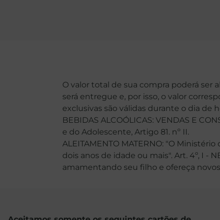
O valor total de sua compra poderá ser 
será entregue e, por isso, o valor corre
exclusivas são válidas durante o dia de 
BEBIDAS ALCOÓLICAS: VENDAS E CONSU
e do Adolescente, Artigo 81. nº II.
ALEITAMENTO MATERNO: "O Ministério da
dois anos de idade ou mais". Art. 4º, I -
amamentando seu filho e ofereça novos ali
Aceitamos somente os seguintes cartões de