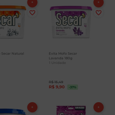
 Secar Natural
Evita Mofo Secar
Lavanda 180g
1
Unidade
R$
15
,
49
R$
9
,
90
-37
%