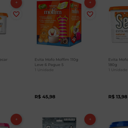
ecar
Evita Mofo Moffim 110g
Evita Mofo
Leve 6 Pague 5
180g
1
Unidade
1
Unidade
R$
45
,
98
R$
13
,
98