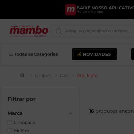
BAIXE NOSSO APLICATIVO
*Válido site e app.
Pesquise por produtos ou marcas..
Iogurte
Todas as Categorias
Queijo
Limpeza
Casa
Anti Mofo
Pao
Leite
Chocolate
16
Marca
Limppano
Moffim