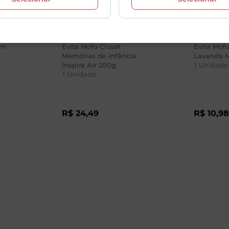
em
Evita Mofo Closet
Evita Mof
Memórias de Infância
Lavanda M
Inspira Air 200g
1
Unidade
1
Unidade
R$
24
,
49
R$
10
,
9