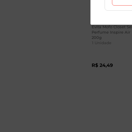
Evita Mofo Closet S
Perfume Inspire Air
200g
1
Unidade
R$
24
,
49