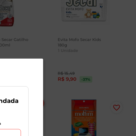
 Secar Gatilho
Evita Mofo Secar Kids
500ml
180g
1
Unidade
R$
15
,
49
8
R$
9
,
90
-37
%
ndada
a