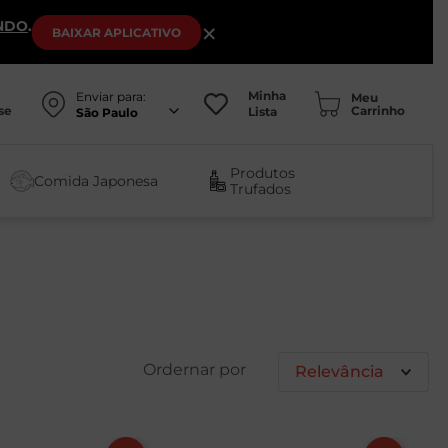
NDO
.
×
BAIXAR
APLICATIVO
Minha
Enviar para:
se
Lista
São Paulo
Produtos
Comida Japonesa
Trufados
Relevância