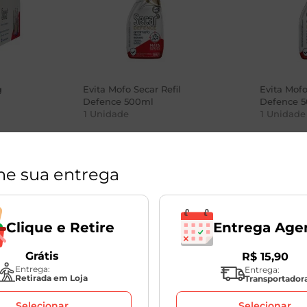
g
Evita Mofo Secar Refil
Evita Mofo
Defence 500ml
Defence 
1
Unidade
1
Unidade
ne sua entrega
R$
23
,
98
R$
27
,
9
Entrega Age
Clique e Retire
Grátis
R$
15
,
90
Entrega:
Entrega:
Retirada em Loja
Transportador
Selecionar
Selecionar