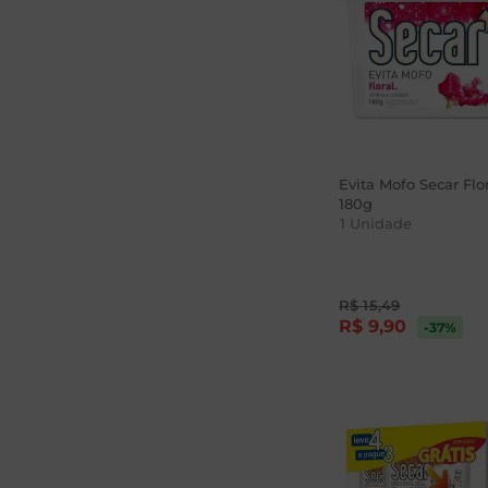
Evita Mofo Secar Flor
180g
1
Unidade
R$
15
,
49
R$
9
,
90
-37
%