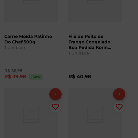
Carne Moída Patinho
Filé de Peito de
Do Chef 500g
Frango Congelado
Boa Pedida Korin
1
Unidade
600g
1
Unidade
R$
56
,
98
R$
39
,
98
R$
40
,
98
-30
%