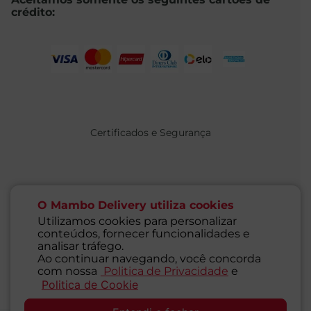
crédito:
Certificados e Segurança
O Mambo Delivery utiliza cookies
Utilizamos cookies para personalizar
conteúdos, fornecer funcionalidades e
@ 2021 MAMBO - TODOS OS DIREITOS RESERVADOS
analisar tráfego.
Supermercados Mambo Ltda.
Ao continuar navegando, você concorda
CNPJ: 71.676.316/0001-46 - Inscrição Estadual: 116.827.781.117
com nossa
Politica de Privacidade
e
Endereço: Rua Guaipá, 255 - Vila Leopoldina - São Paulo - SP -
Politica de Cookie
SAC
05089-001