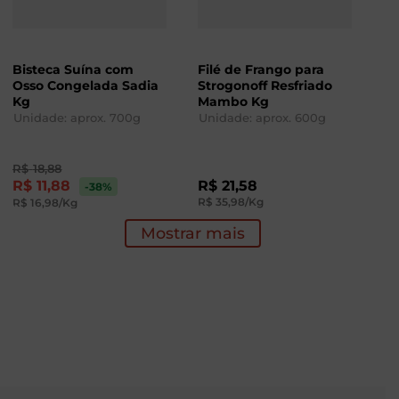
Bisteca Suína com
Filé de Frango para
Osso Congelada Sadia
Strogonoff Resfriado
Kg
Mambo Kg
Unidade: aprox.
700
g
Unidade: aprox.
600
g
R$
18
,
88
R$
11
,
88
R$
21
,
58
-38
%
R$
35
,
98
/Kg
R$
16
,
98
/Kg
Mostrar mais