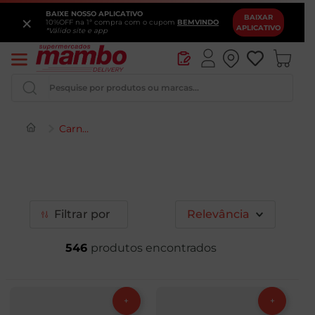
BAIXE NOSSO APLICATIVO
×
BAIXAR
10%OFF na 1ª compra com o cupom
BEMVINDO
APLICATIVO
*Válido site e app
Pesquise por produtos ou marcas...
Carnes e Aves
Iogurte
Queijo
Pao
Filtrar
Relevância
Leite
546
Vinho