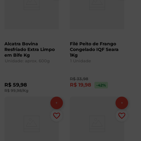
Alcatra Bovina
Filé Peito de Frango
Resfriado Extra Limpo
Congelado IQF Seara
em Bife Kg
1Kg
Unidade: aprox.
600
g
1
Unidade
R$
33
,
98
R$
59
,
98
R$
19
,
98
-42
%
R$
99
,
98
/Kg