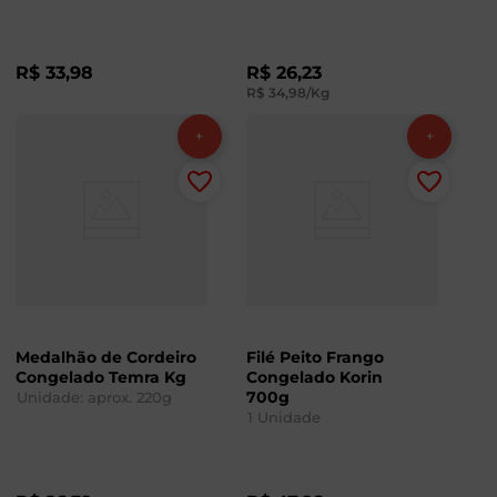
R$
33
,
98
R$
26
,
23
R$
34
,
98
/Kg
Medalhão de Cordeiro
Filé Peito Frango
Congelado Temra Kg
Congelado Korin
700g
Unidade: aprox.
220
g
1
Unidade