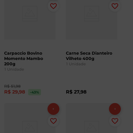
Carpaccio Bovino
Carne Seca Dianteiro
Momento Mambo
Vilheto 400g
200g
1
Unidade
1
Unidade
R$
51
,
98
R$
29
,
98
R$
27
,
98
-43
%