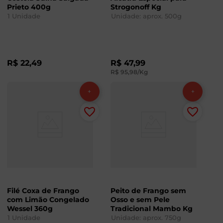
Prieto 400g
Strogonoff Kg
1
Unidade
Unidade: aprox.
500
g
R$
22
,
49
R$
47
,
99
R$
95
,
98
/Kg
Filé Coxa de Frango
Peito de Frango sem
com Limão Congelado
Osso e sem Pele
Wessel 360g
Tradicional Mambo Kg
1
Unidade
Unidade: aprox.
750
g