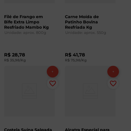
Filé de Frango em
Carne Moída de
Bife Extra Limpo
Patinho Bovina
Resfriado Mambo Kg
Resfriada Kg
Unidade: aprox.
800
g
Unidade: aprox.
550
g
R$
28
,
78
R$
41
,
78
R$
35
,
98
/Kg
R$
75
,
98
/Kg
Costela Suína Salgada
Alcatra Especial para