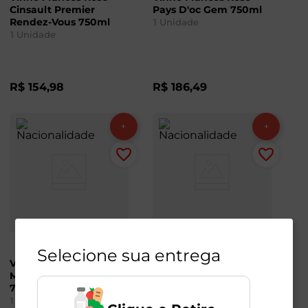
Cinsault Premier
Pays D'oc Gem 750ml
Rendez-Vous 750ml
1
Unidade
1
Unidade
R$
154
,
98
R$
186
,
49
Selecione sua entrega
Vinho Francês Rosé
Vinho Francês Rosé
Minuty Prestige
Esprit Ciel 750ml
750ml
1
Unidade
1
Unidade