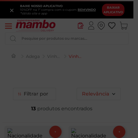
BAIXE NOSSO APLICATIVO
×
BAIXAR
10%OFF na 1ª compra com o cupom
BEMVINDO
APLICATIVO
*Válido site e app
Pesquise por produtos ou marcas...
Adega
Vinho Rosé
Vinho Rosé Francês
Iogurte
Queijo
Pao
Filtrar
Relevância
Leite
13
Cerveja