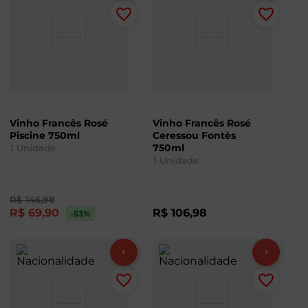
Vinho Francês Rosé
Vinho Francês Rosé
Piscine 750ml
Ceressou Fontès
750ml
1
Unidade
1
Unidade
R$
146
,
98
R$
69
,
90
R$
106
,
98
-53
%