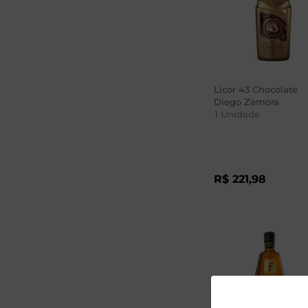
Licor 43 Chocolate
Diego Zamora
1
Unidade
R$
221
,
98