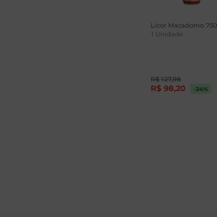
Licor Macadomo 75
1
Unidade
R$
127
,
98
R$
98
,
20
-24
%