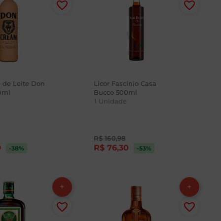
e de Leite Don
Licor Fascínio Casa
0ml
Bucco 500ml
1
Unidade
R$
160
,
98
9
R$
76
,
30
-38
%
-53
%