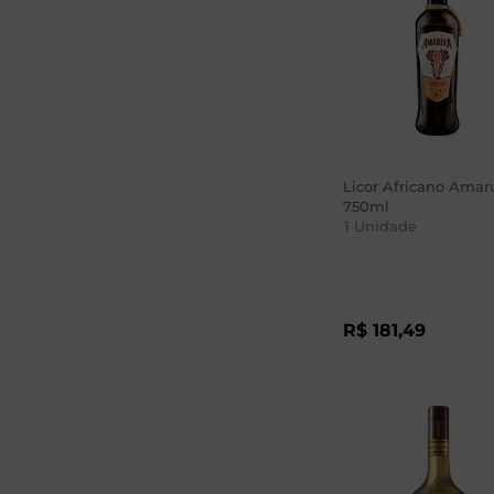
Licor Africano Amar
750ml
1
Unidade
R$
181
,
49