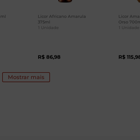
0ml
Licor Africano Amarula
Licor Amar
375ml
Orso 700
1
Unidade
1
Unidade
R$
86
,
98
R$
115
,
9
Mostrar mais