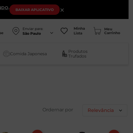
NDO
.
×
BAIXAR
APLICATIVO
Minha
Enviar para:
se
Lista
São Paulo
Produtos
Comida Japonesa
Trufados
Relevância