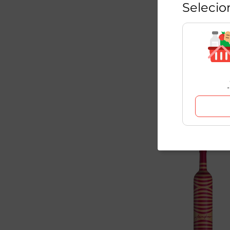
Selecio
Licor Italiano Frange
700ml
1
Unidade
R$
227
,
98