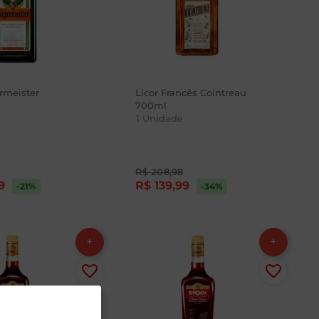
ermeister
Licor Francês Cointreau
700ml
1
Unidade
R$
208
,
98
9
R$
139
,
99
-21
%
-34
%