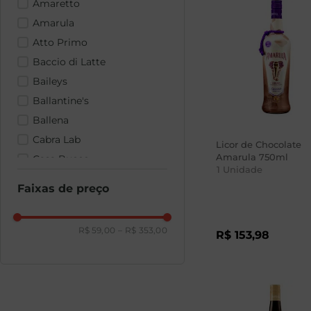
Amaretto
Amarula
Atto Primo
Baccio di Latte
Baileys
Ballantine's
Ballena
Cabra Lab
Licor de Chocolate
Amarula 750ml
Casa Bucco
1
Unidade
Cointreau
Faixas de preço
R$ 59,00
–
R$ 353,00
R$
153
,
98