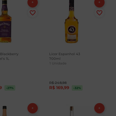
 Blackberry
Licor Espanhol 43
l's 1L
700ml
1
Unidade
R$
248
,
98
9
R$
169
,
99
-27
%
-32
%