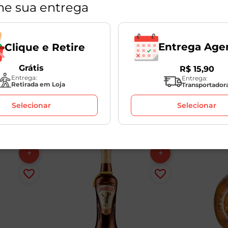
ne sua entrega
Entrega Age
Clique e Retire
lico
Licor Stock Doce de
Licor Sto
Leite 720ml
Cacau 72
1
Unidade
1
Unidade
Grátis
R$
15
,
90
Entrega:
Entrega:
Retirada em Loja
Transportador
R$
84
,
98
Selecionar
Selecionar
R$
98
,
98
R$
59
,
9