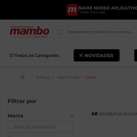
BAIXE NOSSO APLICATIVO
*Válido site e app.
Pesquise por produtos ou marcas..
Queijo
Todas as Categorias
Iogurte
Adega
Aperitivos
Licor
Pao
Leite
Cerveja
48
Marca