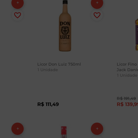
Licor Don Luiz 750ml
Licor Fino
1
Unidade
Jack Danie
1
Unidade
R$
191
,
49
R$
111
,
49
R$
139
,
9