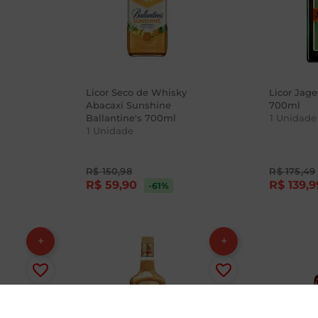
Licor Seco de Whisky
Licor Jag
Abacaxi Sunshine
700ml
Ballantine's 700ml
1
Unidade
1
Unidade
R$
150
,
98
R$
175
,
49
R$
59
,
90
R$
139
,
9
-61
%