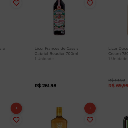
ula
Licor Frances de Cassis
Licor Doc
Gabriel Boudier 700ml
Cream 75
1
Unidade
1
Unidade
R$
111
,
98
R$
261
,
98
R$
69
,
9